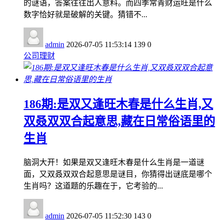
的谜语，答案往往出人意料。而四季常青财运旺是什么
数字恰好就是破解的关键。猜错不...
admin
2026-07-05 11:53:14
139
0
公司理财
186期:是双又逢旺木春是什么生肖,又
双叒双双合起意思,藏在日常俗语里的
生肖
脑洞大开！如果是双又逢旺木春是什么生肖是一道谜
面，又双叒双双合起意思是谜目，你猜得出谜底是哪个
生肖吗？这道题的乐趣在于，它考验的...
admin
2026-07-05 11:52:30
143
0