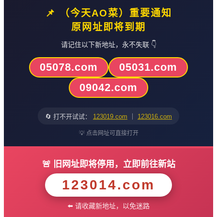
📌 （今天AO菜）重要通知
原网址即将到期
请记住以下新地址，永不失联 👇
05078.com
05031.com
09042.com
🔄 打不开试试：
123019.com
｜
123016.com
💡 点击网址可直接打开
🚨 旧网址即将停用，立即前往新站
123014.com
⬅️ 请收藏新地址，以免迷路