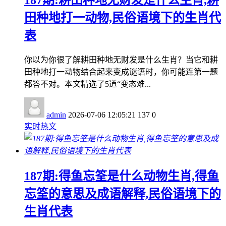
田种地打一动物,民俗语境下的生肖代
表
你以为你很了解耕田种地无财发是什么生肖？当它和耕
田种地打一动物结合起来变成谜语时，你可能连第一题
都答不对。本文精选了5道“变态难...
admin
2026-07-06 12:05:21
137
0
实时热文
187期:得鱼忘筌是什么动物生肖,得鱼
忘筌的意思及成语解释,民俗语境下的
生肖代表