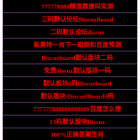
质问:
777778888精准靠谱吗实测
揭发:
三码默认论坛DiscuzBoard
暴露:
二码默认论坛discuz
检举:
新奥特一肖下一期侧和百度预测
披露:
Discuzboard默认版块二码
戳穿:
免费discuz默认版块一码
预防:
默认板块6码Discuzboard
整合:
默认版块-Discuz!Board3码
警惕:
777777888888888888百度怎么搜
战略:
13码默认版块Discuz
解答:
100%正确答案生肖