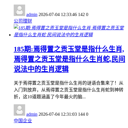
admin
2026-07-04 12:33:46
142
0
公司理财
185期:焉得置之贡玉堂是指什么生肖,
焉得置之贡玉堂是指什么生肖蛇,民间
说法中的生肖逻辑
关于焉得置之贡玉堂是指什么生肖的谜语合集来了！从
入门到放弃，从焉得置之贡玉堂是指什么生肖蛇到神转
折，这10道题涵盖了今年最火的脑...
admin
2026-07-04 12:31:03
144
0
中国企业