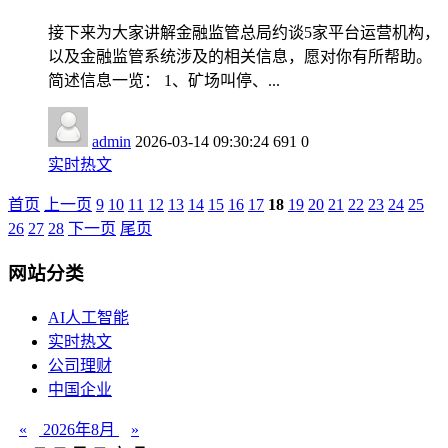
接下来为大家讲解金融监管总局约谈5家平台运营机构，
以及金融监管系统涉及的相关信息，愿对你有所帮助。
简述信息一览： 1、矿场叫停、...
admin
2026-03-14 09:30:24
691
0
实时热文
首页
上一页
9
10
11
12
13
14
15
16
17
18
19
20
21
22
23
24
25
26
27
28
下一页
尾页
网站分类
AI人工智能
实时热文
公司理财
中国企业
«
2026年8月
»