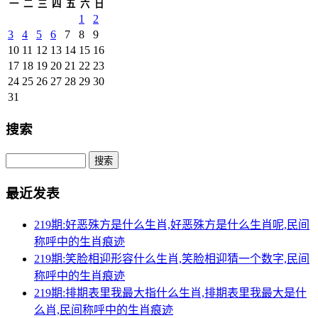
一
二
三
四
五
六
日
1
2
3
4
5
6
7
8
9
10
11
12
13
14
15
16
17
18
19
20
21
22
23
24
25
26
27
28
29
30
31
搜索
Search
最近发表
219期:好恶殊方是什么生肖,好恶殊方是什么生肖呢,民间
称呼中的生肖痕迹
219期:笑脸相迎形容什么生肖,笑脸相迎猜一个数字,民间
称呼中的生肖痕迹
219期:排期表里我最大指什么生肖,排期表里我最大是什
么肖,民间称呼中的生肖痕迹