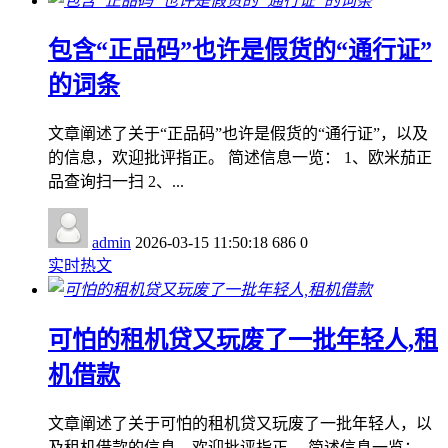
包含“正品码”也许是假货的“通行证”
的词条
文章阐述了关于“正品码”也许是假货的“通行证”，以及
的信息，欢迎批评指正。 简述信息一览： 1、欧米茄正
品查询扫一扫 2、...
admin
2026-03-15 11:50:18
686
0
实时热文
可怕的租机贷又玩废了一批年轻人,租
机借款
文章阐述了关于可怕的租机贷又玩废了一批年轻人，以
及租机借款的信息，欢迎批评指正。 简述信息一览：