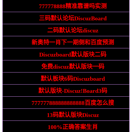
质问:
777778888精准靠谱吗实测
揭发:
三码默认论坛DiscuzBoard
暴露:
二码默认论坛discuz
检举:
新奥特一肖下一期侧和百度预测
披露:
Discuzboard默认版块二码
戳穿:
免费discuz默认版块一码
预防:
默认板块6码Discuzboard
整合:
默认版块-Discuz!Board3码
警惕:
777777888888888888百度怎么搜
战略:
13码默认版块Discuz
解答:
100%正确答案生肖