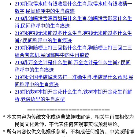
219期:取得水库有钱收是什么生肖,取得水库有钱收猜一
数字,民间称呼中的生肖痕迹
219期:油嘴滑舌嘴真甜是什么生肖,油嘴滑舌形容什么生
肖,民间称呼中的生肖痕迹
219期:有钱无米能过冬什么生肖,有钱无米能过冬什么生
肖?,民间称呼中的生肖痕迹
219期:狗随梗上打三回指什么生肖,狗随梗上打三回二三
组合有玄机,民间称呼中的生肖痕迹
219期:万全之计是什么生肖,万全之计是什么生肖?,民间
称呼中的生肖痕迹
219期:全国半旗悼念浓打一准确生肖,半旗是什么意思,民
间称呼中的生肖痕迹
218期:铁树本期开金花什么生肖,铁树本期开金花生肖解
析,老俗语里的生肖原型
==============================
* 本文内容为传统文化成语典故趣味解读，相关生肖属相仅为
民间文化延伸，不代表任何客观事实或预测结论。
* 所有内容仅供文化娱乐参考，不构成任何投资、中奖或赌博