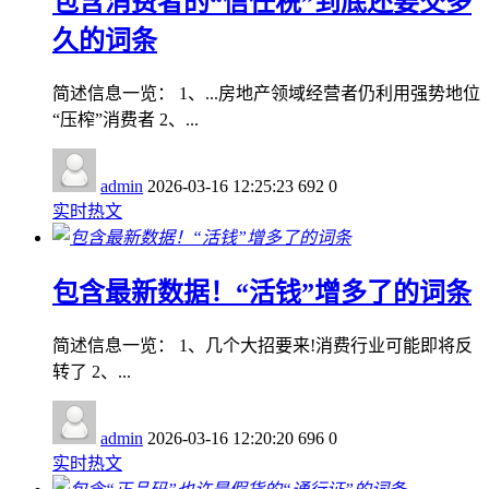
包含消费者的“信任税”到底还要交多
久的词条
简述信息一览： 1、...房地产领域经营者仍利用强势地位
“压榨”消费者 2、...
admin
2026-03-16 12:25:23
692
0
实时热文
包含最新数据！“活钱”增多了的词条
简述信息一览： 1、几个大招要来!消费行业可能即将反
转了 2、...
admin
2026-03-16 12:20:20
696
0
实时热文