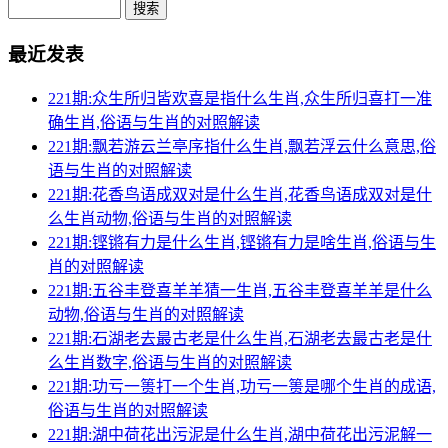
Search
最近发表
221期:众生所归皆欢喜是指什么生肖,众生所归喜打一准
确生肖,俗语与生肖的对照解读
221期:飘若游云兰亭序指什么生肖,飘若浮云什么意思,俗
语与生肖的对照解读
221期:花香鸟语成双对是什么生肖,花香鸟语成双对是什
么生肖动物,俗语与生肖的对照解读
221期:铿锵有力是什么生肖,铿锵有力是啥生肖,俗语与生
肖的对照解读
221期:五谷丰登喜羊羊猜一生肖,五谷丰登喜羊羊是什么
动物,俗语与生肖的对照解读
221期:石湖老去最古老是什么生肖,石湖老去最古老是什
么生肖数字,俗语与生肖的对照解读
221期:功亏一篑打一个生肖,功亏一篑是哪个生肖的成语,
俗语与生肖的对照解读
221期:湖中荷花出污泥是什么生肖,湖中荷花出污泥解一