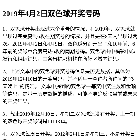
2019年4月2日双色球开奖号码
1、双色球开奖出现过六个重号的情况，在2019年，双色球就
出现过完美复制6枚往期奖号的情况，并且是在8天内出现过两
次。2019年4月2日和4月9日，双色球分别开出了和10年前、6
年前的奖号重合度高达6枚的两期号码。双色球由中福彩中心
发行和组织销售，由各省福彩机构在所辖区域内销售。
2、上述文本中的双色球开奖号码信息是历史数据，具体为
2019年12月10日的开奖号码，并不适用于查询者所询问的“今
天晚上”的情况。 文本中提到的双色球一等奖中奖注数和金额
等信息，是基于历史数据的描述，可能不准确反映当前或未来
的开奖结果。
3、截止2019年12月10日，星期二双色球还没有开奖，上一期
的双色球开奖号码是1111314。
4、双色球每周日开奖。2012年2月1日是星期三，不是开奖日