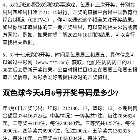
4、双色球这项受欢迎的彩票游戏，每周有三次开奖，分别在
周周四和周日晚上21：15进行。开奖的直播平台是中国教育电
视台1频道（CETV-1），你可以通过这个频道关注开奖结果。
如果你想知道具体的某一期开奖结果，可以查询相关公告或官
方网站。例如，如果你想了解2022年181期的结果，可以自行
查找相关数据。
5、对于七乐彩的开奖，时间是每周周三和周五，具体信息可
以通过中彩网（www.***.com）获取，他们在周周周日的21：
38之后会更新开奖结果。公益时报栏目也会在周周三和周五报
道开奖信息，为彩票爱好者提供及时的开奖资讯。
双色球今天4月6号开奖号码是多少?
年4月6日开奖号码：红球：212130、17，篮球：12。本期销售
金额是374416372元。中奖情况：一等奖共7注，每注7856624
元。二等奖共104注，每注240340元。三等奖共1257注，每注
3000元。四等奖共69907注，每注200元。五等奖共1362825
注，每注10元。六等奖共10420304注，每注5元。