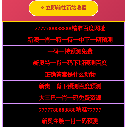
⭐ 立即前往新站收藏
告发:
7777788888888精准百度网址
置疑:
新澳一肖一特一恃一中下一期预测
发掘:
一码一特预测免费
警惕:
新奥特一肖一码下期预测百度
识破:
正确答案是什么动物
披露:
新奥一肖下预测百度预测
戳穿:
大三巴一肖一码免费资源
警惕:
7777788888888精准77777
识破:
新奥今晚一肖一码预测