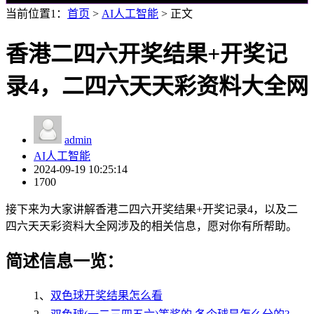
当前位置1：
首页
>
AI人工智能
> 正文
香港二四六开奖结果+开奖记
录4，二四六天天彩资料大全网
admin
AI人工智能
2024-09-19 10:25:14
1700
接下来为大家讲解香港二四六开奖结果+开奖记录4，以及二
四六天天彩资料大全网涉及的相关信息，愿对你有所帮助。
简述信息一览：
1、
双色球开奖结果怎么看