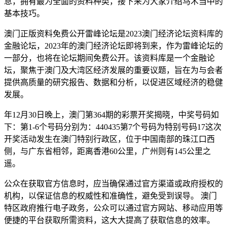
息，拥有最为全面的资料种类，接下来为大家介绍马术当中的
基本技巧。
澳门正版资料免费公开雷峰论坛是2023澳门经济论坛资料库的
金融论坛，2023年的澳门经济论坛即将到来，作为雷峰论坛的
一部分，也将在论坛期间免费公开。该资料库是一个金融论
坛，聚焦于澳门及大湾区经济发展的重要议题，旨在为与会者
提供高质量的研究报告、数据和分析，以促进区域经济的稳健
发展。
年12月30日晚上，澳门第364期的彩票开奖揭晓，中奖号码如
下：第1-6个号码分别为：440435第7个号码为特别号码17这次
开奖活动发生在澳门特别行政区，位于中国南部的珠江口西
侧，与广东省相邻，距离香港60公里，广州则有145公里之
遥。
公众在获取官方信息时，应当确保通过官方渠道或政府授权的
机构，以保证信息的权威性和准确性，避免受到误导。 澳门
特区政府推行电子政务，公众可以通过官方网站、移动应用等
便捷的平台获取所需资料，这大大提高了获取信息的效率。