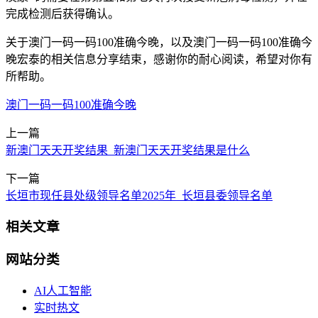
完成检测后获得确认。
关于澳门一码一码100准确今晚，以及澳门一码一码100准确今
晚宏泰的相关信息分享结束，感谢你的耐心阅读，希望对你有
所帮助。
澳门一码一码100准确今晚
上一篇
新澳门天天开奖结果_新澳门天天开奖结果是什么
下一篇
长垣市现任县处级领导名单2025年_长垣县委领导名单
相关文章
网站分类
AI人工智能
实时热文