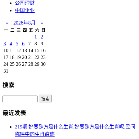
公司理财
中国企业
«
2026年8月
»
一
二
三
四
五
六
日
1
2
3
4
5
6
7
8
9
10
11
12
13
14
15
16
17
18
19
20
21
22
23
24
25
26
27
28
29
30
31
搜索
Search
最近发表
219期:好恶殊方是什么生肖,好恶殊方是什么生肖呢,民间
称呼中的生肖痕迹