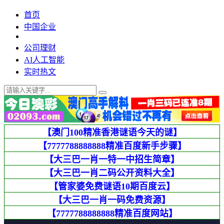
首页
中国企业
公司理财
AI人工智能
实时热文
【澳门100精准香港谜语今天的谜】
【7777788888888精准百度新手步骤】
【大三巴一肖一特一中招生简章】
【大三巴一肖二码公开资料大全】
【管家婆免费谜语10期百度云】
【大三巴一肖一码免费资源】
【7777788888888精准百度网站】