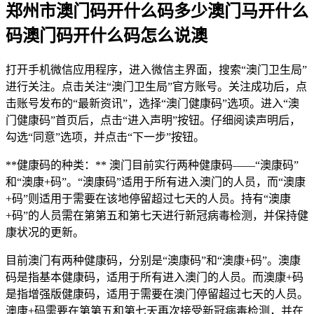
郑州市澳门码开什么码多少澳门马开什么
码澳门码开什么码怎么说澳
打开手机微信应用程序，进入微信主界面，搜索“澳门卫生局”
进行关注。点击关注“澳门卫生局”官方账号。关注成功后，点
击账号发布的“最新资讯”，选择“澳门健康码”选项。进入“澳
门健康码”首页后，点击“进入声明”按钮。仔细阅读声明后，
勾选“同意”选项，并点击“下一步”按钮。
**健康码的种类：** 澳门目前实行两种健康码——“澳康码”
和“澳康+码”。“澳康码”适用于所有进入澳门的人员，而“澳康
+码”则适用于需要在该地停留超过七天的人员。持有“澳康
+码”的人员需在第第五和第七天进行新冠病毒检测，并保持健
康状况的更新。
目前澳门有两种健康码，分别是“澳康码”和“澳康+码”。澳康
码是指基本健康码，适用于所有进入澳门的人员。而澳康+码
是指增强版健康码，适用于需要在澳门停留超过七天的人员。
澳康+码需要在第第五和第七天再次接受新冠病毒检测，并在