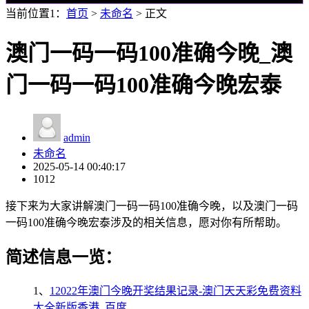
当前位置1：
首页
>
未命名
> 正文
澳门一码一码100准确今晚_澳
门一码一码100准确今晚宏泰
admin
未命名
2025-05-14 00:40:17
1012
接下来为大家讲解澳门一码一码100准确今晚，以及澳门一码
一码100准确今晚宏泰涉及的相关信息，愿对你有所帮助。
简述信息一览：
1、
12022年澳门今晚开奖结果记录-澳门天天彩免费资料
大全新版香港_百度...