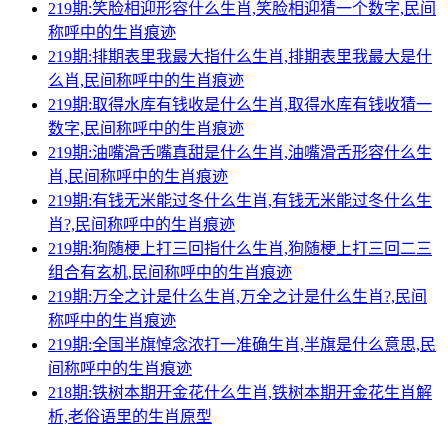
219期:笑脸相迎形容什么生肖,笑脸相迎猜一个数字,民间
称呼中的生肖痕迹
219期:排期表里我最大指什么生肖,排期表里我最大是什
么肖,民间称呼中的生肖痕迹
219期:取得水库有钱收是什么生肖,取得水库有钱收猜一
数字,民间称呼中的生肖痕迹
219期:油嘴滑舌嘴真甜是什么生肖,油嘴滑舌形容什么生
肖,民间称呼中的生肖痕迹
219期:有钱无米能过冬什么生肖,有钱无米能过冬什么生
肖?,民间称呼中的生肖痕迹
219期:狗随梗上打三回指什么生肖,狗随梗上打三回二三
组合有玄机,民间称呼中的生肖痕迹
219期:万全之计是什么生肖,万全之计是什么生肖?,民间
称呼中的生肖痕迹
219期:全国半旗悼念浓打一准确生肖,半旗是什么意思,民
间称呼中的生肖痕迹
218期:铁树本期开金花什么生肖,铁树本期开金花生肖解
析,老俗语里的生肖原型