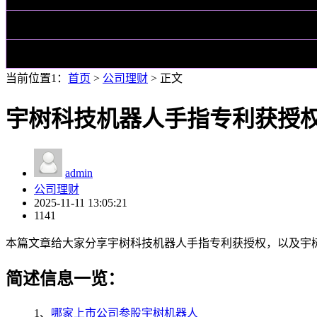
当前位置1：
首页
>
公司理财
> 正文
宇树科技机器人手指专利获授权
admin
公司理财
2025-11-11 13:05:21
1141
本篇文章给大家分享宇树科技机器人手指专利获授权，以及宇
简述信息一览：
1、
哪家上市公司参股宇树机器人