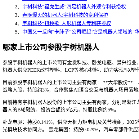
2、
宇树科技“福虎生威”四足机器人外观专利获授权
3、
春晚爆火的机器人:宇树科技的专利保护
4、
宇树科技“扭秧歌”人形机器人专利获授权
5、
中国又一反向“卡脖子”公司崛起!它是机器人领域的“华
哪家上市公司参股宇树机器人
参股宇树机器人的上市公司有金发科技、卧龙电驱、景兴纸业
机器人供应PEEK改性塑料、LCP等核心材料，助力实现“以塑代
目前参股宇树机器人的上市公司主要有两家： **大华股份**：
战略入股，持股约3%，合作聚焦AI语音交互与机器人场景落地
目前持有宇树机器人股份的上市公司主要有两家，分别是浙江龙
器人的B轮融资，投资金额约5亿元，持股比例约5%。
卧龙电驱：持股0.141%，供应无框力矩电机及关节模组，2025
光模块技术协同方。 雪龙集团：持股0.029%，汽车零部件供