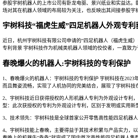
参股宇树机器人的上市公司有卧龙电驱、景兴纸业和实益达。
场对其在机器人领域的布局较为关注，也反映出其间接参股宇
宇树科技“福虎生威”四足机器人外观专利
近日，杭州宇树科技有限公司申请的“四足机器人（福虎生威）
专利背景 宇树科技作为机械类机器人领域的佼佼者，一直致
春晚爆火的机器人:宇树科技的专利保护
1、春晚爆火的机器人：宇树科技的专利保护 宇树科技在20
而且舞姿流畅，实现了人机协同的完美结合，展现了宇树科技在
2、宇树科技近日获得授权的人形机器人专利为外观设计专利
型：此次获授权的专利为外观设计专利，区别于发明或实用新
3、技术领先：宇树科技是全球首家公开零售高性能四足机器人
4、宇树科技能上春晚，主要得益于其技术积累与产品实力，以
春晚上的机器牛“犇犇”就完成了国内首次高性能四足机器人集