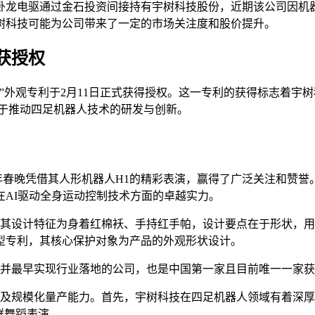
卧龙电驱通过金石投资间接持有宇树科技股份，近期该公司因机器
树科技可能为公司带来了一定的市场关注度和股价提升。
获授权
”外观专利于2月11日正式获得授权。这一专利的获得标志着宇
力于推动四足机器人技术的研发与创新。
23年春晚凭借其人形机器人H1的精彩表演，赢得了广泛关注和赞
AI驱动全身运动控制技术方面的卓越实力。
，其设计特征为身着红棉袄、手持红手帕，设计要点在于形状，用
型专利，其核心保护对象为产品的外观形状设计。
并最早实现行业落地的公司，也是中国第一家且目前唯一一家获
及规模化量产能力。首先，宇树科技在四足机器人领域有着深厚的
群舞蹈表演。