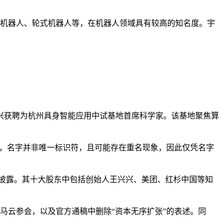
足机器人、轮式机器人等，在机器人领域具有较高的知名度。宇
兴兴获聘为杭州具身智能应用中试基地首席科学家。该基地聚焦算
是，名字并非唯一标识符，且可能存在重名现象，因此仅凭名字
确披露。其十大股东中包括创始人王兴兴、美团、红杉中国等知
马云参会，以及官方通稿中删除“资本无序扩张”的表述。同