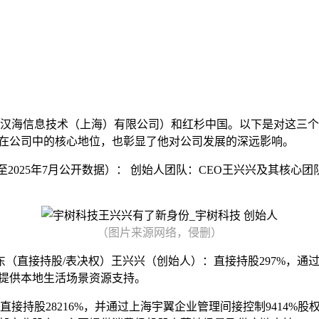
（汉海信息技术（上海）有限公司）和红杉中国。以下是对这三
他在公司中的核心地位，也彰显了他对公司发展的深远影响。
息如下（截至2025年7月公开数据）： 创始人团队：CEO王兴兴及
（图片来源网络，侵删）
东（直接持股/表决权）王兴兴（创始人）：直接持股297%，通过
可提供本地生活场景资源支持。
持股28216%，并通过上海宇翼企业管理间接控制9414%股