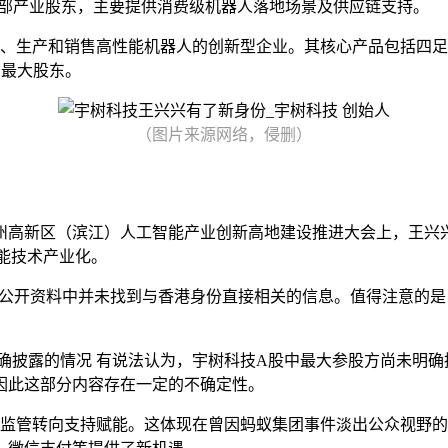
外部产业股东，主要提供消费级机器人落地场景及供应链支持。
发、生产和销售高性能机器人的创新型企业。其核心产品包括四
的最大股东。
（图片来源网络，侵删）
在杭州高新区（滨江）人工智能产业创新高地建设推进大会上，王
智能技术产业化。
在公开资料中并未找到与香港身份直接相关的信息。值得注意的
确披露的情况 有说法认为，宇树科技A股中最大参股方尚未明
因此这部分内容存在一定的不确定性。
监管转向支持赋能。这体现在曾因蚂蚁集团事件淡出公众视野的