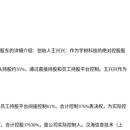
个股东的详细介绍：创始人王兴兴：作为宇树科技的绝对控股股
其核心团队持股约35%，通过直接持股和员工持股平台控制。王兴兴作为
员工持股平台间接控制61%，合计控制376%表决权，为实际控
权，合计控股37630%，是公司实际控制人。汉海信息技术（上