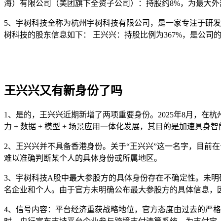
海）有限公司（美团旗下全资子公司）：持股约8%，为最大
5、宇树科技全称为杭州宇树科技有限公司，是一家专注于研
树科技的股东信息如下： 王兴兴：持股比例为367%，是公司
王兴兴又有新身份了吗
1、是的，王兴兴近期新增了两项重要身份。2025年8月，
力 + 数据 + 模型 + 场景应用一体化发展，其目的是加速具身
2、王兴兴并不具备香港身份。关于“王兴兴”这一名字，目前
难以准确判断某个人的具体身份或所属地区。
3、宇树科技A股中最大参股方的具体身份存在不确定性。未明
名企业和个人。由于官方未明确公布最大参股方的具体信息，
4、信号内容：平台经济重获战略地位，官方态度由过去的严格