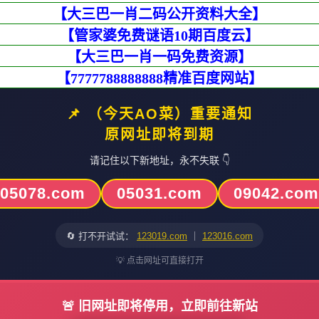
【大三巴一肖二码公开资料大全】
【管家婆免费谜语10期百度云】
【大三巴一肖一码免费资源】
【7777788888888精准百度网站】
📌 （今天AO菜）重要通知
原网址即将到期
请记住以下新地址，永不失联 👇
05078.com
05031.com
09042.com
🔄 打不开试试：
123019.com
｜
123016.com
💡 点击网址可直接打开
🚨 旧网址即将停用，立即前往新站