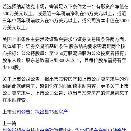
若选择纳斯达克市场，需满足以下条件之一：有形资产净值在
500万美元以上，或最近一年税前净利在75万美元以上，或近
三年中两年税前收入在75万美元以上，或公司资本市值在5000
万美元以上。
美国上市条件主要涉及证监会要求与证券交易所条件两方面，
具体如下：证券交易所基础条件 股东结构要求需满足两个核
心指标：公众持股量：至少50万股流通股为公众投资者持有；
股东人数：股东总数需达到800人以上，且每位股东需持有至
少100股。
关于上市公司公告：拟出售75套房产和上市公司卖房求生的介
绍到此就结束了，感谢你花时间阅读本站内容，更多关于上市
公司卖房求生、上市公司公告：拟出售75套房产的信息别忘了
在本站搜索。
上市公司公告：拟出售75套房产
上一篇
华尔街想在乌核电站旁建数据中心_华尔街想在乌核电站旁建