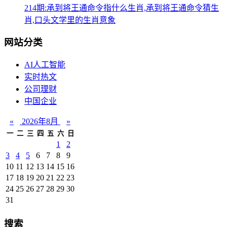
214期:承到将王通命令指什么生肖,承到将王通命令猜生
肖,口头文学里的生肖意象
网站分类
AI人工智能
实时热文
公司理财
中国企业
«
2026年8月
»
一
二
三
四
五
六
日
1
2
3
4
5
6
7
8
9
10
11
12
13
14
15
16
17
18
19
20
21
22
23
24
25
26
27
28
29
30
31
搜索