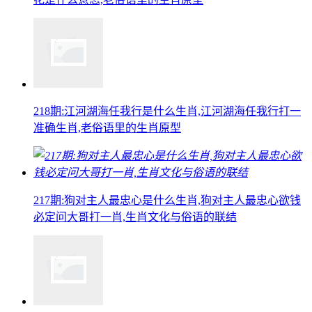
218期:江河湖海任我行是什么生肖,江河湖海任我行打一
准确生肖,老俗语里的生肖原型
217期:狗对主人最忠心是什么生肖,狗对主人最忠心欲钱
必定问大哥打一肖,生肖文化与俗语的联结