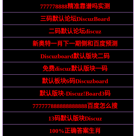
质问:
777778888精准靠谱吗实测
揭发:
三码默认论坛DiscuzBoard
暴露:
二码默认论坛discuz
检举:
新奥特一肖下一期侧和百度预测
披露:
Discuzboard默认版块二码
戳穿:
免费discuz默认版块一码
预防:
默认板块6码Discuzboard
整合:
默认版块-Discuz!Board3码
警惕:
777777888888888888百度怎么搜
战略:
13码默认版块Discuz
解答:
100%正确答案生肖