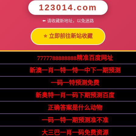
123014.com
⬅️ 请收藏新地址，以免迷路
⭐ 立即前往新站收藏
告发:
7777788888888精准百度网址
置疑:
新澳一肖一特一恃一中下一期预测
发掘:
一码一特预测免费
警惕:
新奥特一肖一码下期预测百度
识破:
正确答案是什么动物
披露:
一码一特一期预测准不准
戳穿:
大三巴一肖一码免费资源