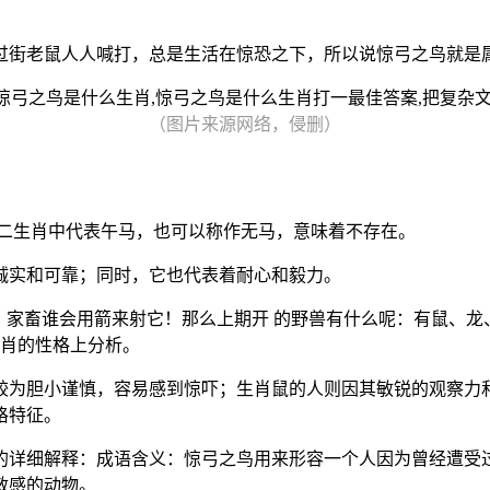
过街老鼠人人喊打，总是生活在惊恐之下，所以说惊弓之鸟就是
（图片来源网络，侵删）
十二生肖中代表午马，也可以称作无马，意味着不存在。
诚实和可靠；同时，它也代表着耐心和毅力。
，家畜谁会用箭来射它！那么上期开 的野兽有什么呢：有鼠、
生肖的性格上分析。
较为胆小谨慎，容易感到惊吓；生肖鼠的人则因其敏锐的观察力
格特征。
的详细解释：成语含义：惊弓之鸟用来形容一个人因为曾经遭受
敏感的动物。