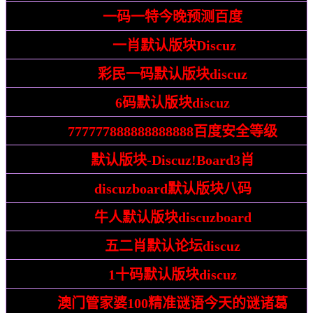
解谜:
一码一特今晚预测百度
指南 :
一肖默认版块Discuz
技巧:
彩民一码默认版块discuz
文化:
6码默认版块discuz
解析:
777777888888888888百度安全等级
精通:
默认版块-Discuz!Board3肖
拆解:
discuzboard默认版块八码
步骤:
牛人默认版块discuzboard
趣味:
五二肖默认论坛discuz
竞赛:
1十码默认版块discuz
识破:
澳门管家婆100精准谜语今天的谜诸葛