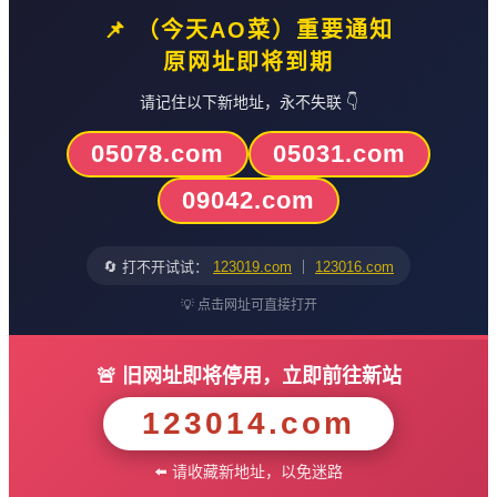
📌 （今天AO菜）重要通知
原网址即将到期
请记住以下新地址，永不失联 👇
05078.com
05031.com
09042.com
🔄 打不开试试：
123019.com
｜
123016.com
💡 点击网址可直接打开
🚨 旧网址即将停用，立即前往新站
123014.com
⬅️ 请收藏新地址，以免迷路