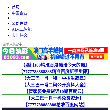
首页
中国企业
公司理财
AI人工智能
实时热文
【澳门100精准香港谜语今天的谜】
【7777788888888精准百度新手步骤】
【大三巴一肖一特一中招生简章】
【大三巴一肖二码公开资料大全】
【管家婆免费谜语10期百度云】
【大三巴一肖一码免费资源】
【7777788888888精准百度网站】