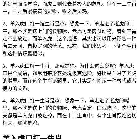
的是羊面临危险，而虎口则代表着极大的危机。但在十二生肖
中，羊之后紧接着的是猴，猴之后是鸡。
2、羊入虎口打一准生肖是鸡。想象一下，羊走进了老虎的口
中，那不就是送上门的食物嘛，老虎可是肉食动物，看到羊肯
定不会放过。而羊入虎口这个成语，其实也可以用来形容一种
有去无回、自投罗网的情境。现在，我们来思考一下哪个生肖
和这种情境最相似。
3、羊入虎口解一生肖，那就是狗。为什么这么说呢？羊入虎
口是个成语，通常用来形容处境极其危险，好比是羊进了老虎
的嘴里。而在这个生肖谜题里，它其实是在暗示一种替代或者
接力的关系。
4、羊入虎口打一生肖是鸡。想象一下，羊走进了老虎的嘴
里，那不就是送上门的食物嘛，老虎肯定一口就吃了。这里的
关键是羊入虎口被吃掉，而在十二生肖中，有个生肖跟吃密切
相关，那就是鸡。
羊入虎口打一生肖