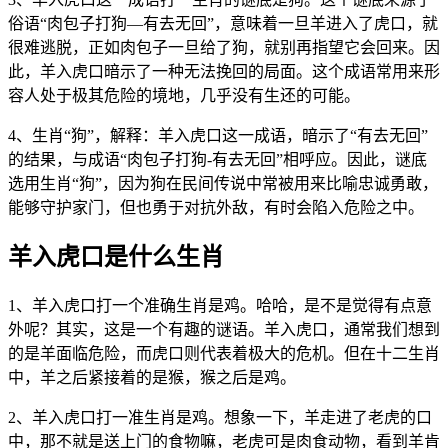
俗语“肉包子打狗—有去无回”，意味着一旦羊进入了虎口，就
很难逃脱，正如肉包子一旦给了狗，就别再指望它会回来。因
此，羊入虎口暗示了一种无法挽回的局面。这个成语常用来形
容人处于极其危险的境地，几乎没有生还的可能。
4、生肖“狗”，解释：羊入虎口这一成语，暗示了“有去无回”
的结果，与成语“肉包子打狗-有去无回”相呼应。因此，谜底
选用生肖“狗”，因为狗在民间传说中常被用来比喻忠诚勇敢，
能够守护家门，但也勇于对抗外敌，有时会陷入危险之中。
羊入虎口是什么生肖
1、羊入虎口打一个准确生肖是鸡。哈哈，是不是觉得有点意
外呢？其实，这是一个有趣的谜语。羊入虎口，通常我们想到
的是羊面临危险，而虎口则代表着极大的危机。但在十二生肖
中，羊之后紧接着的是猴，猴之后是鸡。
2、羊入虎口打一准生肖是鸡。想象一下，羊走进了老虎的口
中，那不就是送上门的食物嘛，老虎可是肉食动物，看到羊肯