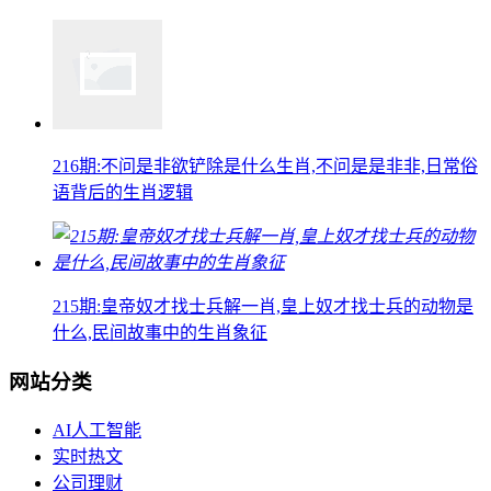
216期:不问是非欲铲除是什么生肖,不问是是非非,日常俗
语背后的生肖逻辑
215期:皇帝奴才找士兵解一肖,皇上奴才找士兵的动物是
什么,民间故事中的生肖象征
网站分类
AI人工智能
实时热文
公司理财