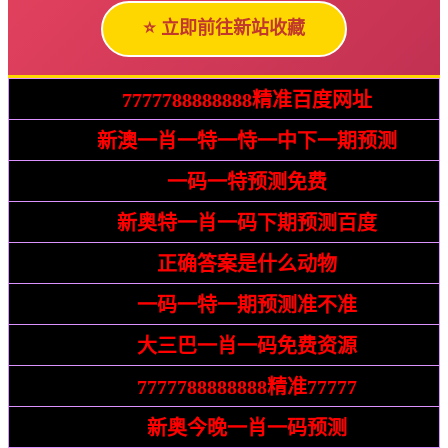
⭐ 立即前往新站收藏
告发:
7777788888888精准百度网址
置疑:
新澳一肖一特一恃一中下一期预测
发掘:
一码一特预测免费
警惕:
新奥特一肖一码下期预测百度
识破:
正确答案是什么动物
披露:
一码一特一期预测准不准
戳穿:
大三巴一肖一码免费资源
警惕:
7777788888888精准77777
识破:
新奥今晚一肖一码预测