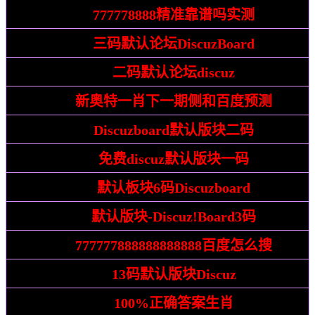
质问:
777778888精准靠谱吗实测
揭发:
三码默认论坛DiscuzBoard
暴露:
二码默认论坛discuz
检举:
新奥特一肖下一期侧和百度预测
披露:
Discuzboard默认版块二码
戳穿:
免费discuz默认版块一码
预防:
默认板块6码Discuzboard
整合:
默认版块-Discuz!Board3码
警惕:
777777888888888888百度怎么搜
战略:
13码默认版块Discuz
解答:
100%正确答案生肖