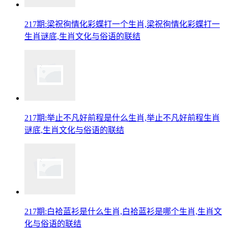
217期:梁祝徇情化彩蝶打一个生肖,梁祝徇情化彩蝶打一
生肖谜底,生肖文化与俗语的联结
217期:举止不凡好前程是什么生肖,举止不凡好前程生肖
谜底,生肖文化与俗语的联结
217期:白袷蓝衫是什么生肖,白袷蓝衫是哪个生肖,生肖文
化与俗语的联结