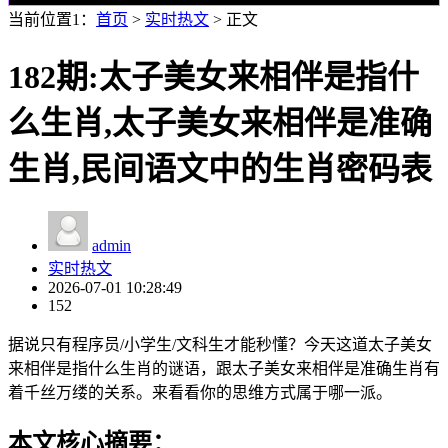
当前位置1：
首页
>
实时热文
> 正文
182期:太子美女来相伴是指什
么生肖,太子美女来相伴是准确
生肖,民间语文中的生肖密码表
admin
实时热文
2026-07-01 10:28:49
152
据说只有程序员/小学生/文科生才能秒懂？今天这道太子美女
来相伴是指什么生肖的谜语，跟太子美女来相伴是准确生肖有
着千丝万缕的关系。来看看你的思维方式属于哪一派。
本文核心摘要：