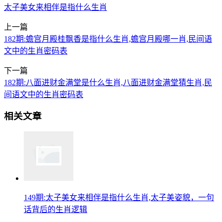
太子美女来相伴是指什么生肖
上一篇
182期:蟾宫月殿桂飘香是指什么生肖,蟾宫月殿哪一肖,民间语
文中的生肖密码表
下一篇
182期:八面进财金满堂是什么生肖,八面进财金满堂猜生肖,民
间语文中的生肖密码表
相关文章
149期:太子美女来相伴是指什么生肖,太子美姿貌，一句
话背后的生肖逻辑