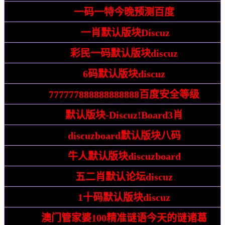
解谜:
一码一特今晚预测百度
指南 :
一肖默认版块Discuz
技巧:
彩民一码默认版块discuz
文化:
6码默认版块discuz
解析:
777777888888888888百度安全等级
精通:
默认版块-Discuz!Board3肖
拆解:
discuzboard默认版块八码
步骤:
牛人默认版块discuzboard
趣味:
五二肖默认论坛discuz
竞赛:
1十码默认版块discuz
识破:
澳门管家婆100精准谜语今天的谜诸葛