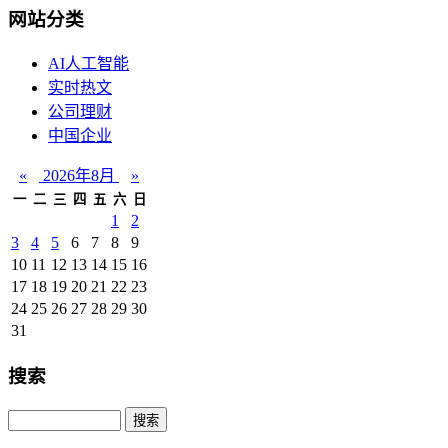
网站分类
AI人工智能
实时热文
公司理财
中国企业
«
2026年8月
»
一
二
三
四
五
六
日
1
2
3
4
5
6
7
8
9
10
11
12
13
14
15
16
17
18
19
20
21
22
23
24
25
26
27
28
29
30
31
搜索
Search