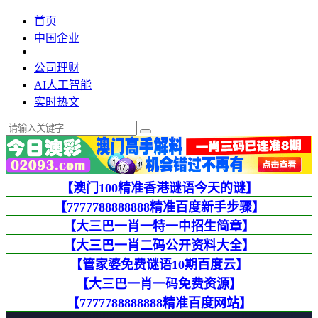
首页
中国企业
公司理财
AI人工智能
实时热文
【澳门100精准香港谜语今天的谜】
【7777788888888精准百度新手步骤】
【大三巴一肖一特一中招生简章】
【大三巴一肖二码公开资料大全】
【管家婆免费谜语10期百度云】
【大三巴一肖一码免费资源】
【7777788888888精准百度网站】