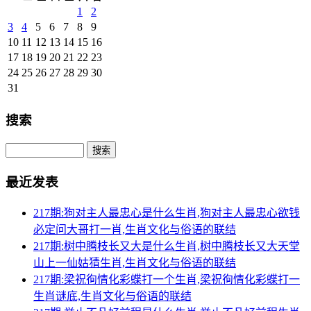
1
2
3
4
5
6
7
8
9
10
11
12
13
14
15
16
17
18
19
20
21
22
23
24
25
26
27
28
29
30
31
搜索
Search
最近发表
217期:狗对主人最忠心是什么生肖,狗对主人最忠心欲钱
必定问大哥打一肖,生肖文化与俗语的联结
217期:树中腾枝长又大是什么生肖,树中腾枝长又大天堂
山上一仙姑猜生肖,生肖文化与俗语的联结
217期:梁祝徇情化彩蝶打一个生肖,梁祝徇情化彩蝶打一
生肖谜底,生肖文化与俗语的联结