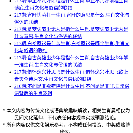
217期:举止不凡好前程是什么生肖,举止不凡好前程生肖
谜底,生肖文化与俗语的联结
217期:宵旰忧劳打一生肖,宵旰的意思是什么,生肖文化与
俗语的联结
217期:贪梦失节少无为是指什么生肖,贪梦失节少无为是
什么意思,生肖文化与俗语的联结
217期:白袷蓝衫是什么生肖,白袷蓝衫是哪个生肖,生肖文
化与俗语的联结
217期:自古英雄出少年是指什么生肖,自古英雄出少年解
一准生肖,生肖文化与俗语的联结
217期:俱怀逸兴壮思飞是什么生肖,俱怀逸兴壮思飞欲上
青天全诗原文,生肖文化与俗语的联结
216期:不问是非欲铲除是什么生肖,不问是是非非,日常俗
语背后的生肖逻辑
==============================
* 本文内容为传统文化成语典故趣味解读，相关生肖属相仅为
民间文化延伸，不代表任何客观事实或预测结论。
* 所有内容仅供文化娱乐参考，不构成任何投资、中奖或赌博
建议。