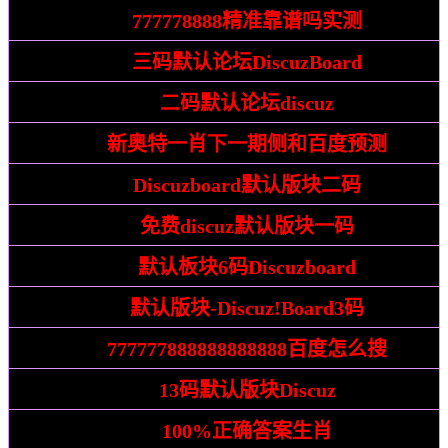
质问:
777778888精准靠谱吗实测
揭发:
三码默认论坛DiscuzBoard
暴露:
二码默认论坛discuz
检举:
新奥特一肖下一期侧和百度预测
披露:
Discuzboard默认版块二码
戳穿:
免费discuz默认版块一码
预防:
默认板块6码Discuzboard
整合:
默认版块-Discuz!Board3码
警惕:
777777888888888888百度怎么搜
战略:
13码默认版块Discuz
解答:
100%正确答案生肖