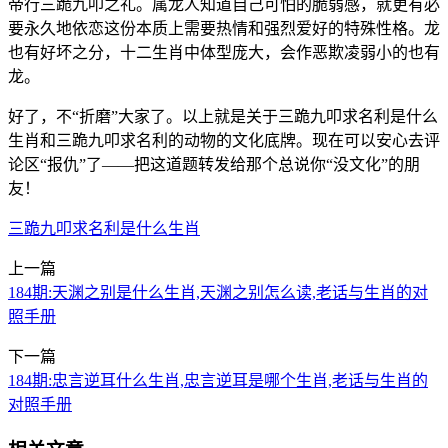
帝行三跪九叩之礼。属龙人知道自己可怕的脆弱感，就更有必
要永久地依恋这份本质上需要热情和强烈爱好的特殊性格。龙
也有好坏之分，十二生肖中体型庞大，会作恶欺凌弱小的也有
龙。
好了，不“折磨”大家了。以上就是关于三跪九叩求名利是什么
生肖和三跪九叩求名利的动物的文化底牌。现在可以安心去评
论区“报仇”了——把这道题转发给那个总说你“没文化”的朋
友！
三跪九叩求名利是什么生肖
上一篇
184期:天渊之别是什么生肖,天渊之别怎么读,老话与生肖的对
照手册
下一篇
184期:忠言逆耳什么生肖,忠言逆耳是哪个生肖,老话与生肖的
对照手册