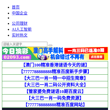
首页
中国企业
公司理财
AI人工智能
实时热文
【澳门100精准香港谜语今天的谜】
【7777788888888精准百度新手步骤】
【大三巴一肖一特一中招生简章】
【大三巴一肖二码公开资料大全】
【管家婆免费谜语10期百度云】
【大三巴一肖一码免费资源】
【7777788888888精准百度网站】