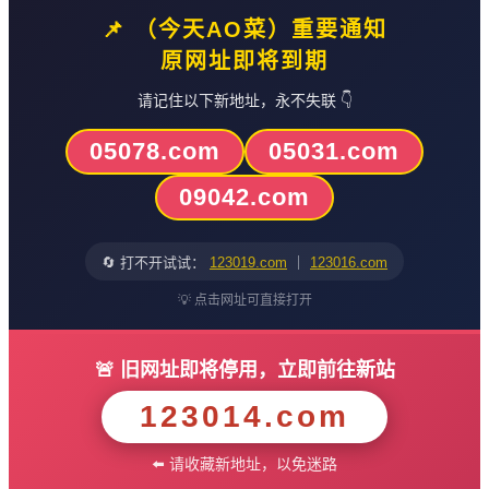
📌 （今天AO菜）重要通知
原网址即将到期
请记住以下新地址，永不失联 👇
05078.com
05031.com
09042.com
🔄 打不开试试：
123019.com
｜
123016.com
💡 点击网址可直接打开
🚨 旧网址即将停用，立即前往新站
123014.com
⬅️ 请收藏新地址，以免迷路