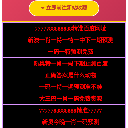
⭐ 立即前往新站收藏
告发:
7777788888888精准百度网址
置疑:
新澳一肖一特一恃一中下一期预测
发掘:
一码一特预测免费
警惕:
新奥特一肖一码下期预测百度
识破:
正确答案是什么动物
披露:
一码一特一期预测准不准
戳穿:
大三巴一肖一码免费资源
警惕:
7777788888888精准77777
识破:
新奥今晚一肖一码预测