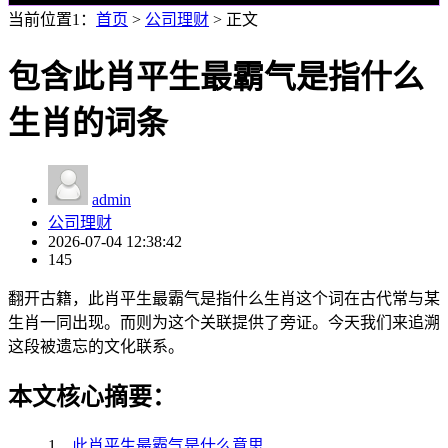
当前位置1：
首页
>
公司理财
> 正文
包含此肖平生最霸气是指什么
生肖的词条
admin
公司理财
2026-07-04 12:38:42
145
翻开古籍，此肖平生最霸气是指什么生肖这个词在古代常与某
生肖一同出现。而则为这个关联提供了旁证。今天我们来追溯
这段被遗忘的文化联系。
本文核心摘要：
1、
此肖平生最霸气是什么意思