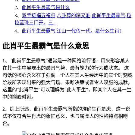
2、
此肖平生最霸气是什么
3、
双手接福五福归,八卦算的精又准,此肖平生最霸气,粒
粒蓝珠三门开。三...
4、
此肖平生最霸气,江山一代传一代。是什么生肖?
此肖平生最霸气是什么意思
1、“此肖平生最霸气”通常是一种网络流行语，用来形容某人
在其一生中展现出的最具气势、最有魄力的行为或状态。 这
句话的核心含义在于强调一个人在其人生经历中的某个时刻或
阶段所表现出来的强大气场、果断决策或者令人叹服的成就。
这里的“此肖平生”可以理解为“此人平生”，即某个人在其一生
中的巅峰时刻。
2、综上所述，此肖平生最霸气所指的准确生肖是虎，这一说
法不仅符合生肖虎的象征意义，也与属虎人的性格特点相吻
合。