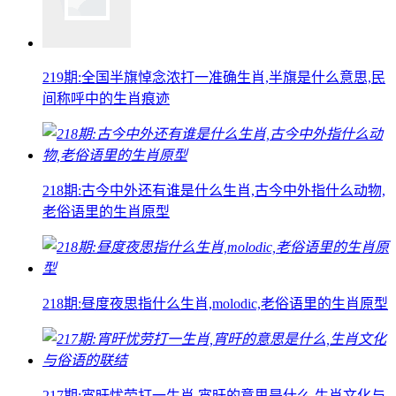
219期:全国半旗悼念浓打一准确生肖,半旗是什么意思,民
间称呼中的生肖痕迹
218期:古今中外还有谁是什么生肖,古今中外指什么动物,
老俗语里的生肖原型
218期:昼度夜思指什么生肖,molodic,老俗语里的生肖原型
217期:宵旰忧劳打一生肖,宵旰的意思是什么,生肖文化与