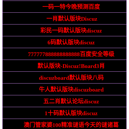
解谜:
一码一特今晚预测百度
指南 :
一肖默认版块Discuz
技巧:
彩民一码默认版块discuz
文化:
6码默认版块discuz
解析:
777777888888888888百度安全等级
精通:
默认版块-Discuz!Board3肖
拆解:
discuzboard默认版块八码
步骤:
牛人默认版块discuzboard
趣味:
五二肖默认论坛discuz
竞赛:
1十码默认版块discuz
识破:
澳门管家婆100精准谜语今天的谜诸葛