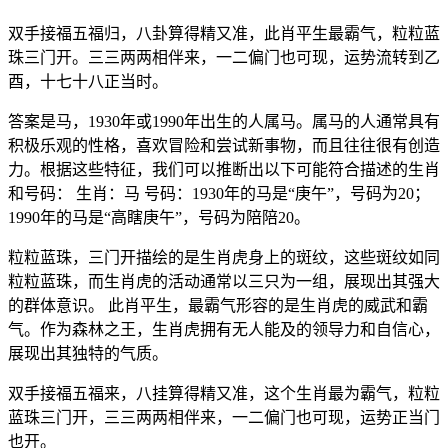
双手接福五福归，八卦算得精又准，此肖平生最霸气，粒粒蓝
珠三门开。三三两两相伴来，一二偏门也可现，运势流转到乙
酉，十七十八正当时。
答案是马，1930年或1990年出生的人属马。属马的人通常具有
积极乐观的性格，喜欢冒险和尝试新事物，而且往往很有创造
力。根据这些特征，我们可以推断出以下可能符合描述的生肖
和号码： 生肖：马 号码：1930年的马是“庚午”，号码为20；
1990年的马是“高瞎庚午”，号码为陪陪20。
粒粒蓝珠，三门开描绘的是生肖虎身上的斑纹，这些斑纹如同
粒粒蓝珠，而生肖虎的活动通常以三只为一组，展现出其强大
的群体意识。 此肖平生，最霸气形容的是生肖虎的威武和霸
气。作为森林之王，生肖虎拥有无人能及的领导力和自信心，
展现出其独特的气质。
双手接福五福来，八挂算得精又准，这个生肖最为霸气，粒粒
蓝珠三门开，三三两两相伴来，一二偏门也可现，运势正当门
也开。