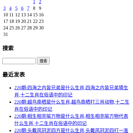
1
2
3
4
5
6
7
8
9
10
11
12
13
14
15
16
17
18
19
20
21
22
23
24
25
26
27
28
29
30
31
搜索
Search
最近发表
220期:四海之内皆兄弟是什么生肖,四海之内皆兄弟猜生
肖,十二生肖在俗语中的印记
220期:越鸟南栖是什么生肖,越鸟南栖打三肖动物,十二生
肖在俗语中的印记
220期:相生相克喻万物是什么生肖,相生相克喻万物代表
什么生肖,十二生肖在俗语中的印记
220期:头戴凤冠淤四方是什么生肖,头戴凤冠淤四打一准