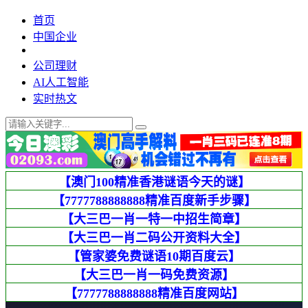
首页
中国企业
公司理财
AI人工智能
实时热文
【澳门100精准香港谜语今天的谜】
【7777788888888精准百度新手步骤】
【大三巴一肖一特一中招生简章】
【大三巴一肖二码公开资料大全】
【管家婆免费谜语10期百度云】
【大三巴一肖一码免费资源】
【7777788888888精准百度网站】