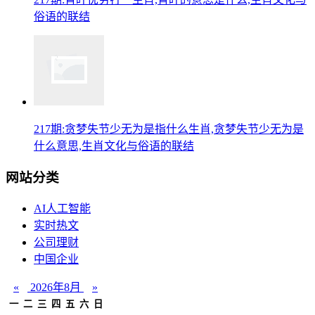
俗语的联结
217期:贪梦失节少无为是指什么生肖,贪梦失节少无为是
什么意思,生肖文化与俗语的联结
网站分类
AI人工智能
实时热文
公司理财
中国企业
«
2026年8月
»
一
二
三
四
五
六
日