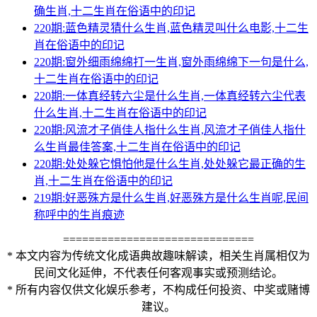
确生肖,十二生肖在俗语中的印记
220期:蓝色精灵猜什么生肖,蓝色精灵叫什么电影,十二生
肖在俗语中的印记
220期:窗外细雨绵绵打一生肖,窗外雨绵绵下一句是什么,
十二生肖在俗语中的印记
220期:一体真经转六尘是什么生肖,一体真经转六尘代表
什么生肖,十二生肖在俗语中的印记
220期:风流才子俏佳人指什么生肖,风流才子俏佳人指什
么生肖最佳答案,十二生肖在俗语中的印记
220期:处处躲它惧怕他是什么生肖,处处躲它最正确的生
肖,十二生肖在俗语中的印记
219期:好恶殊方是什么生肖,好恶殊方是什么生肖呢,民间
称呼中的生肖痕迹
==============================
* 本文内容为传统文化成语典故趣味解读，相关生肖属相仅为
民间文化延伸，不代表任何客观事实或预测结论。
* 所有内容仅供文化娱乐参考，不构成任何投资、中奖或赌博
建议。