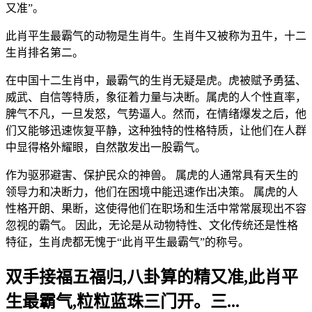
又准”。
此肖平生最霸气的动物是生肖牛。生肖牛又被称为丑牛，十二
生肖排名第二。
在中国十二生肖中，最霸气的生肖无疑是虎。虎被赋予勇猛、
威武、自信等特质，象征着力量与决断。属虎的人个性直率，
脾气不凡，一旦发怒，气势逼人。然而，在情绪爆发之后，他
们又能够迅速恢复平静，这种独特的性格特质，让他们在人群
中显得格外耀眼，自然散发出一股霸气。
作为驱邪避害、保护民众的神兽。 属虎的人通常具有天生的
领导力和决断力，他们在困境中能迅速作出决策。 属虎的人
性格开朗、果断，这使得他们在职场和生活中常常展现出不容
忽视的霸气。 因此，无论是从动物特性、文化传统还是性格
特征，生肖虎都无愧于“此肖平生最霸气”的称号。
双手接福五福归,八卦算的精又准,此肖平
生最霸气,粒粒蓝珠三门开。三...