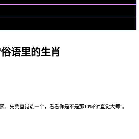
常俗语里的生肖
，先凭直觉选一个，看看你是不是那10%的“直觉大师”。