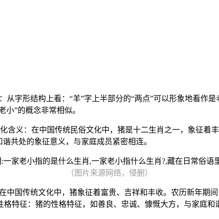
：从字形结构上看：“羊”字上半部分的“两点”可以形象地看作
老小”的概念非常相似。
化含义：在中国传统民俗文化中，猪是十二生肖之一，象征着丰收
和谐共处的象征意义，与家庭成员紧密相连。
（图片来源网络，侵删）
：在中国传统文化中，猪象征着富贵、吉祥和丰收。农历新年期
性格特征：猪的性格特征，如善良、忠诚、慷慨大方，与家庭和