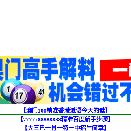
【澳门100精准香港谜语今天的谜】
【7777788888888精准百度新手步骤】
【大三巴一肖一特一中招生简章】