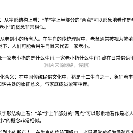
：从字形结构上看：“羊”字上半部分的“两点”可以形象地看作
老小”的概念非常相似。
中从老到小的所有人。在生肖的传统理解中，老鼠通常被视为繁
境下，人们可能会用生肖鼠来代表一家老小。
（图片来源网络，侵删）
化含义：在中国传统民俗文化中，猪是十二生肖之一，象征着丰收
和谐共处的象征意义，与家庭成员紧密相连。
字形结构上看：“羊”字上半部分的“两点”可以形象地看作是老
小”的概念非常相似。
老到小的所有人。在生肖的传统理解中，老鼠通常被视为繁殖能