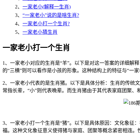
2、
一家老小(解释一生肖)
3、
“一家老小”说的是啥生肖?
4、
一家老小打一个生肖?
5、
一家老小猜生肖
一家老小打一个生肖
1、一家老小对应的生肖是“羊”。以下是对这一答案的详细解释
的“三横”则可以看作是小孩的形象。这种结构上的特征与“一家
2、一家老小代表的是生肖猪。以下是具体分析：生肖的传统文
常指长辈，“小”则代表晚辈。而生肖猪由于其代表家庭团聚、
3、一家老小打一个生肖是“猪”。以下是具体原因：文化象征
福。这种文化象征意义使得猪与家庭、团聚等概念紧密相连。