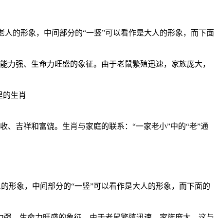
是老人的形象，中间部分的“一竖”可以看作是大人的形象，而下面
殖能力强、生命力旺盛的象征。由于老鼠繁殖迅速，家族庞大，
、吉祥和富饶。生肖与家庭的联系：“一家老小”中的“老”通
人的形象，中间部分的“一竖”可以看作是大人的形象，而下面的
力强、生命力旺盛的象征。由于老鼠繁殖迅速，家族庞大，这与