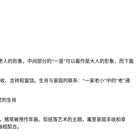
是老人的形象，中间部分的“一竖”可以看作是大人的形象，而下面
、吉祥和富饶。生肖与家庭的联系：“一家老小”中的“老”通
间，猪常被用作年画、剪纸等艺术的主题，寓意家庭丰收和幸
谐相契合。