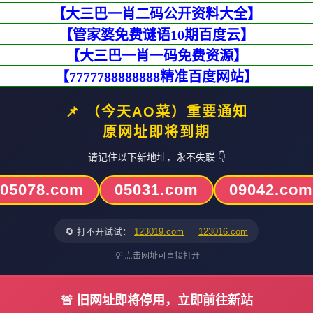
【大三巴一肖二码公开资料大全】
【管家婆免费谜语10期百度云】
【大三巴一肖一码免费资源】
【7777788888888精准百度网站】
📌 （今天AO菜）重要通知
原网址即将到期
请记住以下新地址，永不失联 👇
05078.com
05031.com
09042.com
🔄 打不开试试：
123019.com
｜
123016.com
💡 点击网址可直接打开
🚨 旧网址即将停用，立即前往新站