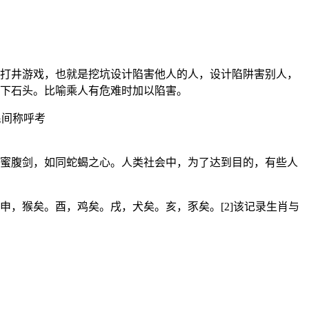
指打井游戏，也就是挖坑设计陷害他人的人，设计陷阱害别人，
扔下石头。比喻乘人有危难时加以陷害。
口蜜腹剑，如同蛇蝎之心。人类社会中，为了达到目的，有些人
，猴矣。酉，鸡矣。戌，犬矣。亥，豕矣。[2]该记录生肖与