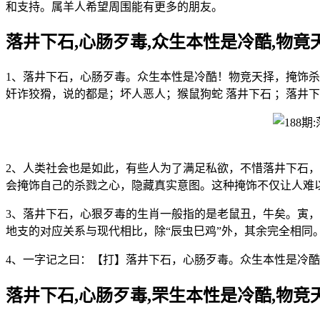
和支持。属羊人希望周围能有更多的朋友。
落井下石,心肠歹毒,众生本性是冷酷,物竟天
1、落井下石，心肠歹毒。众生本性是冷酷！物竞天择，掩饰
奸诈狡猾，说的都是；坏人恶人；猴鼠狗蛇 落井下石 ；落井
2、人类社会也是如此，有些人为了满足私欲，不惜落井下石
会掩饰自己的杀戮之心，隐藏真实意图。这种掩饰不仅让人难
3、落井下石，心狠歹毒的生肖一般指的是老鼠丑，牛矣。寅，
地支的对应关系与现代相比，除“辰虫巳鸡”外，其余完全相同
4、一字记之曰：【打】落井下石，心肠歹毒。众生本性是冷
落井下石,心肠歹毒,罘生本性是冷酷,物竞天