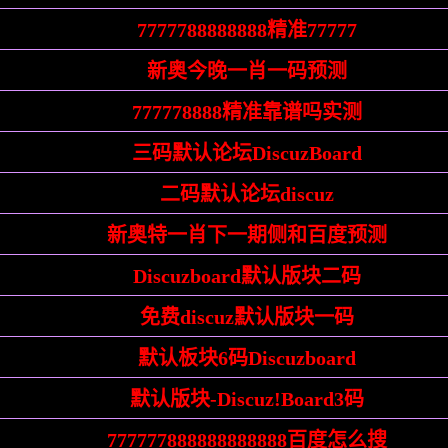
警惕:
7777788888888精准77777
识破:
新奥今晚一肖一码预测
质问:
777778888精准靠谱吗实测
揭发:
三码默认论坛DiscuzBoard
暴露:
二码默认论坛discuz
检举:
新奥特一肖下一期侧和百度预测
披露:
Discuzboard默认版块二码
戳穿:
免费discuz默认版块一码
预防:
默认板块6码Discuzboard
整合:
默认版块-Discuz!Board3码
警惕:
777777888888888888百度怎么搜