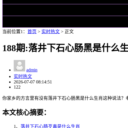
当前位置1：
首页
>
实时热文
> 正文
188期:落井下石心肠黑是什么
admin
实时热文
2026-07-07 08:14:51
122
你家乡的方言里有没有落井下石心肠黑是什么生肖这种说法？
本文核心摘要：
1、
落井下石心肠歹毒是什么生肖