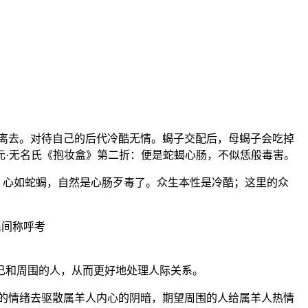
离去。对待自己的后代冷酷无情。蝎子交配后，母蝎子会吃掉
元·无名氏《抱妆盒》第二折：便是蛇蝎心肠，不似恁般毒害。
，心如蛇蝎，自然是心肠歹毒了。众生本性是冷酷；这里的众
己和周围的人，从而更好地处理人际关系。
的情绪去驱散属羊人内心的阴暗，期望周围的人给属羊人热情