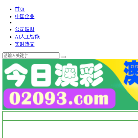
首页
中国企业
公司理财
AI人工智能
实时热文