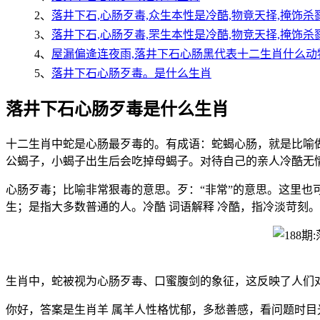
2、
落井下石,心肠歹毒,众生本性是冷酷,物竟天择,掩饰杀戮
3、
落井下石,心肠歹毒,罘生本性是冷酷,物竞天择,掩饰杀戮
4、
屋漏偏逄连夜雨,落井下石心肠黑代表十二生肖什么动
5、
落井下石心肠歹毒。是什么生肖
落井下石心肠歹毒是什么生肖
十二生肖中蛇是心肠最歹毒的。有成语：蛇蝎心肠，就是比喻
公蝎子，小蝎子出生后会吃掉母蝎子。对待自己的亲人冷酷无
心肠歹毒；比喻非常狠毒的意思。歹：“非常”的意思。这里也
生；是指大多数普通的人。冷酷 词语解释 冷酷，指冷淡苛刻
生肖中，蛇被视为心肠歹毒、口蜜腹剑的象征，这反映了人们
你好，答案是生肖羊 属羊人性格忧郁，多愁善感，看问题时