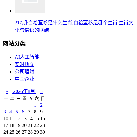
217期:白袷蓝衫是什么生肖,白袷蓝衫是哪个生肖,生肖文
化与俗语的联结
网站分类
AI人工智能
实时热文
公司理财
中国企业
«
2026年8月
»
一
二
三
四
五
六
日
1
2
3
4
5
6
7
8
9
10
11
12
13
14
15
16
17
18
19
20
21
22
23
24
25
26
27
28
29
30