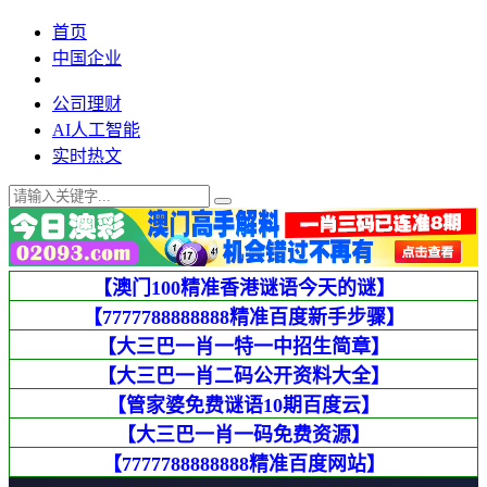
首页
中国企业
公司理财
AI人工智能
实时热文
【澳门100精准香港谜语今天的谜】
【7777788888888精准百度新手步骤】
【大三巴一肖一特一中招生简章】
【大三巴一肖二码公开资料大全】
【管家婆免费谜语10期百度云】
【大三巴一肖一码免费资源】
【7777788888888精准百度网站】