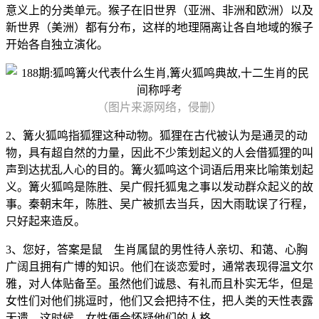
意义上的分类单元。猴子在旧世界（亚洲、非洲和欧洲）以及
新世界（美洲）都有分布，这样的地理隔离让各自地域的猴子
开始各自独立演化。
（图片来源网络，侵删）
2、篝火狐鸣指狐狸这种动物。狐狸在古代被认为是通灵的动
物，具有超自然的力量，因此不少策划起义的人会借狐狸的叫
声到达扰乱人心的目的。篝火狐鸣这个词语后用来比喻策划起
义。篝火狐鸣是陈胜、吴广假托狐鬼之事以发动群众起义的故
事。秦朝末年，陈胜、吴广被抓去当兵，因大雨耽误了行程，
只好起来造反。
3、您好，答案是鼠 生肖属鼠的男性待人亲切、和蔼、心胸
广阔且拥有广博的知识。他们在谈恋爱时，通常表现得温文尔
雅，对人体贴备至。虽然他们诚恳、有礼而且朴实无华，但是
女性们对他们挑逗时，他们又会把持不住，把人类的天性表露
无遗。这时候，女性便会怀疑他们的人格。