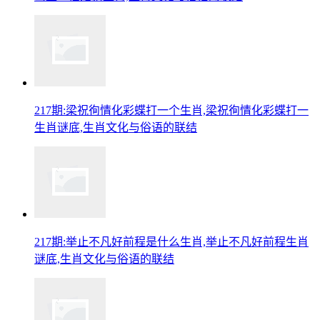
217期:梁祝徇情化彩蝶打一个生肖,梁祝徇情化彩蝶打一
生肖谜底,生肖文化与俗语的联结
217期:举止不凡好前程是什么生肖,举止不凡好前程生肖
谜底,生肖文化与俗语的联结