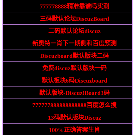
质问:
777778888精准靠谱吗实测
揭发:
三码默认论坛DiscuzBoard
暴露:
二码默认论坛discuz
检举:
新奥特一肖下一期侧和百度预测
披露:
Discuzboard默认版块二码
戳穿:
免费discuz默认版块一码
预防:
默认板块6码Discuzboard
整合:
默认版块-Discuz!Board3码
警惕:
777777888888888888百度怎么搜
战略:
13码默认版块Discuz
解答:
100%正确答案生肖