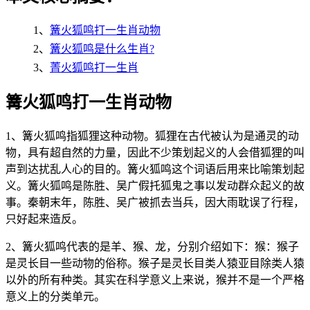
1、
篝火狐鸣打一生肖动物
2、
篝火狐鸣是什么生肖?
3、
菁火狐鸣打一生肖
篝火狐鸣打一生肖动物
1、篝火狐鸣指狐狸这种动物。狐狸在古代被认为是通灵的动
物，具有超自然的力量，因此不少策划起义的人会借狐狸的叫
声到达扰乱人心的目的。篝火狐鸣这个词语后用来比喻策划起
义。篝火狐鸣是陈胜、吴广假托狐鬼之事以发动群众起义的故
事。秦朝末年，陈胜、吴广被抓去当兵，因大雨耽误了行程，
只好起来造反。
2、篝火狐鸣代表的是羊、猴、龙，分别介绍如下：猴：猴子
是灵长目一些动物的俗称。猴子是灵长目类人猿亚目除类人猿
以外的所有种类。其实在科学意义上来说，猴并不是一个严格
意义上的分类单元。