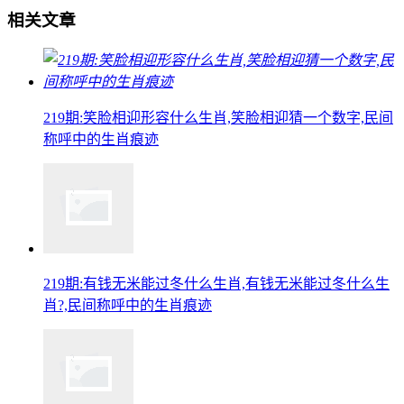
相关文章
219期:笑脸相迎形容什么生肖,笑脸相迎猜一个数字,民间
称呼中的生肖痕迹
219期:有钱无米能过冬什么生肖,有钱无米能过冬什么生
肖?,民间称呼中的生肖痕迹