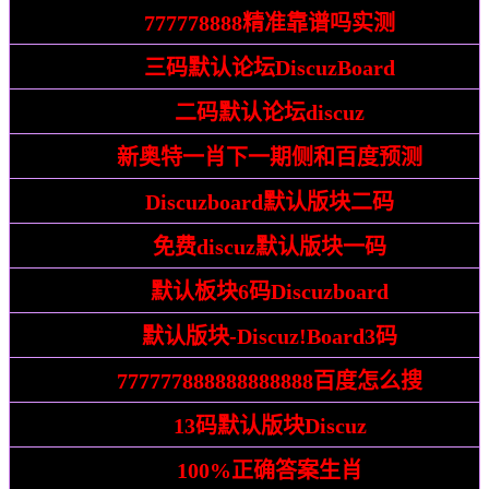
质问:
777778888精准靠谱吗实测
揭发:
三码默认论坛DiscuzBoard
暴露:
二码默认论坛discuz
检举:
新奥特一肖下一期侧和百度预测
披露:
Discuzboard默认版块二码
戳穿:
免费discuz默认版块一码
预防:
默认板块6码Discuzboard
整合:
默认版块-Discuz!Board3码
警惕:
777777888888888888百度怎么搜
战略:
13码默认版块Discuz
解答:
100%正确答案生肖