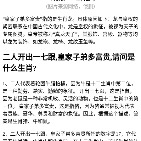
（图片来源网络，侵删）
“皇家子弟多富贵”指的是生肖龙。具体原因如下：龙与皇权的
紧密联系在中国古代文化中，龙是皇权的象征，被视为天子的
专属图腾。皇帝被称为“真龙天子”，其服饰、宫殿、器物等均
以龙为装饰，如龙袍、龙椅、龙纹玉玺等。
二人开出一七跟,皇家子弟多富贵,请问是
什么生肖?
1、二人代表着轮团牛腊拍橘，因为牛是十二生肖中第二位，
是一种勤劳、踏实、勤勉的象征。 开出一七跟，这是指鼠，
因为老鼠是一种非常机敏、灵活的动物，也是十二生肖中的第
一位。 皇家子弟多富贵，这是指猪，因为猪通常被视为代表
着贵族、豪华、尊贵和财富的象征。因此，根据这个描述，答
案是生肖猪、牛和鼠。
2、二人开出一七跟，皇家子弟多富贵所指的数字是17，它代