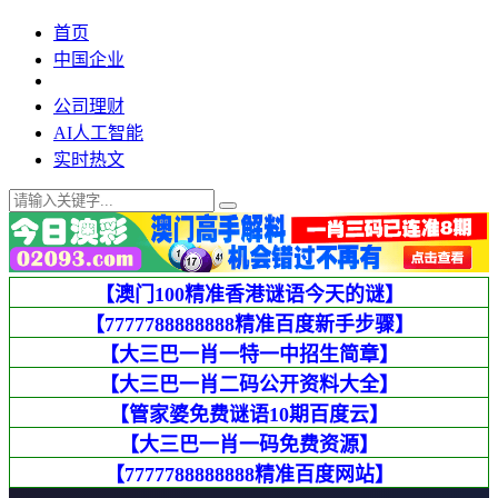
首页
中国企业
公司理财
AI人工智能
实时热文
【澳门100精准香港谜语今天的谜】
【7777788888888精准百度新手步骤】
【大三巴一肖一特一中招生简章】
【大三巴一肖二码公开资料大全】
【管家婆免费谜语10期百度云】
【大三巴一肖一码免费资源】
【7777788888888精准百度网站】