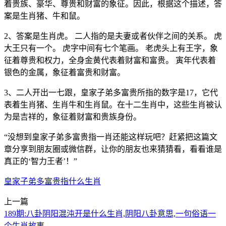
着贵族、豪华、尊贵和财富的象征。因此，根据这个描述，答
案是生肖猪、牛和鼠。
2、答案是生肖虎。 二人指的是夫妻或者伙伴之间的关系。 虎
大王只有一个。 虎字中间有七个笔画。 老虎头上有王字，象
征着尊贵和权力，全身金黄代表着财富和富贵。 寅年代表着
银色的金属，象征着富贵和财富。
3、二人开出一七跟，皇家子弟多富贵所指的数字是17，它代
表着生肖猪、生肖牛和生肖鼠。在十二生肖中，这些生肖被认
为是吉祥的，象征着财富和贵族身份。
“没想到皇家子弟多富贵指一肖还能这样玩吧？赶紧把这篇文
章分享到朋友圈或微信群，让你的朋友也来猜猜看，看看谁是
真正的‘智力王者’！”
皇家子弟多富贵指什么生肖
上一篇
189期:八卦阴阳混沌开是什么生肖,阴阳八卦意思,一句俗语一
个生肖故事