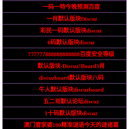
解谜:
一码一特今晚预测百度
指南 :
一肖默认版块Discuz
技巧:
彩民一码默认版块discuz
文化:
6码默认版块discuz
解析:
777777888888888888百度安全等级
精通:
默认版块-Discuz!Board3肖
拆解:
discuzboard默认版块八码
步骤:
牛人默认版块discuzboard
趣味:
五二肖默认论坛discuz
竞赛:
1十码默认版块discuz
识破:
澳门管家婆100精准谜语今天的谜诸葛