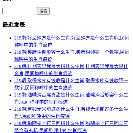
Search
最近发表
219期:好恶殊方是什么生肖,好恶殊方是什么生肖呢,民间
称呼中的生肖痕迹
219期:笑脸相迎形容什么生肖,笑脸相迎猜一个数字,民间
称呼中的生肖痕迹
219期:排期表里我最大指什么生肖,排期表里我最大是什
么肖,民间称呼中的生肖痕迹
219期:取得水库有钱收是什么生肖,取得水库有钱收猜一
数字,民间称呼中的生肖痕迹
219期:油嘴滑舌嘴真甜是什么生肖,油嘴滑舌形容什么生
肖,民间称呼中的生肖痕迹
219期:有钱无米能过冬什么生肖,有钱无米能过冬什么生
肖?,民间称呼中的生肖痕迹
219期:狗随梗上打三回指什么生肖,狗随梗上打三回二三
组合有玄机,民间称呼中的生肖痕迹