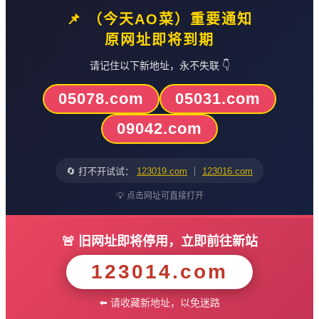
📌 （今天AO菜）重要通知
原网址即将到期
请记住以下新地址，永不失联 👇
05078.com
05031.com
09042.com
🔄 打不开试试：
123019.com
｜
123016.com
💡 点击网址可直接打开
🚨 旧网址即将停用，立即前往新站
123014.com
⬅️ 请收藏新地址，以免迷路