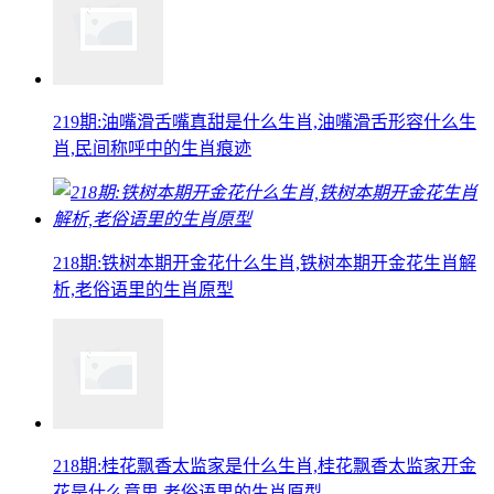
219期:油嘴滑舌嘴真甜是什么生肖,油嘴滑舌形容什么生
肖,民间称呼中的生肖痕迹
218期:铁树本期开金花什么生肖,铁树本期开金花生肖解
析,老俗语里的生肖原型
218期:桂花飘香太监家是什么生肖,桂花飘香太监家开金
花是什么意思,老俗语里的生肖原型