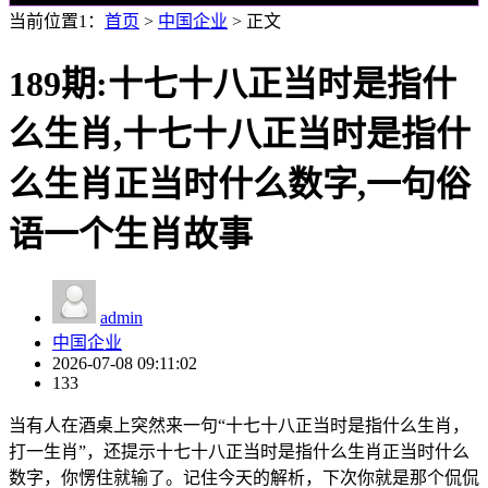
当前位置1：
首页
>
中国企业
> 正文
189期:十七十八正当时是指什
么生肖,十七十八正当时是指什
么生肖正当时什么数字,一句俗
语一个生肖故事
admin
中国企业
2026-07-08 09:11:02
133
当有人在酒桌上突然来一句“十七十八正当时是指什么生肖，
打一生肖”，还提示十七十八正当时是指什么生肖正当时什么
数字，你愣住就输了。记住今天的解析，下次你就是那个侃侃