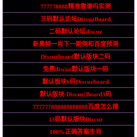
质问:
777778888精准靠谱吗实测
揭发:
三码默认论坛DiscuzBoard
暴露:
二码默认论坛discuz
检举:
新奥特一肖下一期侧和百度预测
披露:
Discuzboard默认版块二码
戳穿:
免费discuz默认版块一码
预防:
默认板块6码Discuzboard
整合:
默认版块-Discuz!Board3码
警惕:
777777888888888888百度怎么搜
战略:
13码默认版块Discuz
解答:
100%正确答案生肖