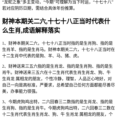
“龙蛇之象”多主变动，“今期”可理解为当下时运，“十七十八”
若对应阴历日期，需结合具体年份推算。
财神本期关二六,十七十八正当时代表什
么生肖,成语解释落实
1、财神本期关二六，十七十八正当时指的是生肖狗、指的是
生肖羊、指的是生肖马。财神本期关二六，十七十八正当时在
十二生肖中代表的是狗、羊、马、猪、虎。
2、财神送来三五六指的是生肖龙、指的是生肖狗、指的是生
肖牛。财神送来三五六在十二生肖代表生肖生肖龙、狗、牛
生肖龙 属相龙的朋友，个性冷静，理智，人品正心地好，对
自己一向是高标准，严要求，总希望自己任何方面都能尽善尽
美，办事能力很强。
3、今期虎狗鸡出特，二六回春三二数指的是生肖龙、指的是
生肖狗、指的是生肖牛。今期虎狗鸡出特，二六回春三二数在
十二生肖代表生肖生肖龙、狗、牛 生肖龙 属相龙的朋友，个