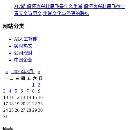
217期:俱怀逸兴壮思飞是什么生肖,俱怀逸兴壮思飞欲上
青天全诗原文,生肖文化与俗语的联结
网站分类
AI人工智能
实时热文
公司理财
中国企业
«
2026年8月
»
一
二
三
四
五
六
日
1
2
3
4
5
6
7
8
9
10
11
12
13
14
15
16
17
18
19
20
21
22
23
24
25
26
27
28
29
30
31