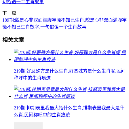
句俗语一个生肖故事
下一篇
189期:貌是心非双面满腹牢骚不知己生肖,貌是心非双面满腹牢
骚不知己生肖数字,一句俗语一个生肖故事
相关文章
219期:好恶殊方是什么生肖,好恶殊方是什么生肖呢,民间
称呼中的生肖痕迹
219期:排期表里我最大指什么生肖,排期表里我最大是什
么肖,民间称呼中的生肖痕迹