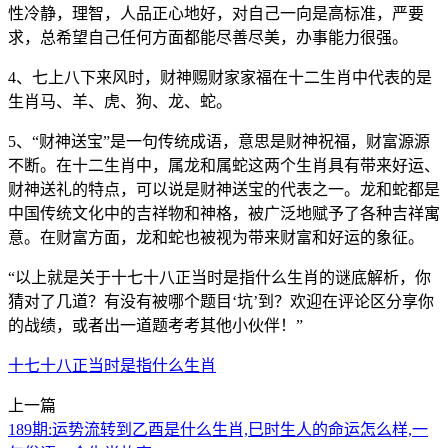
性冷静，理智，人品正心地好，对自己一向是高标准，严要
求，总希望自己任何方面都能尽善尽美，办事能力很强。
4、七上八下来风时，财神赐财家家福在十二生肖中代表的是
生肖马、羊、虎、狗、龙、蛇。
5、“财神送宝”是一句传统成语，意思是财神祝福，财富源源
不断。在十二生肖中，属龙和属蛇这两个生肖具有带来好运、
财神送礼的特点，可以说是财神送宝的代表之一。龙和蛇都是
中国传统文化中的吉祥物和神格，被广泛地赋予了各种吉祥寓
意。在财富方面，龙和蛇也被视为带来财富和好运的象征。
“以上就是关于十七十八正当时是指什么生肖的谜底解析，你
猜对了几道？有没有被哪个题目‘坑’到？欢迎在评论区分享你
的战绩，或者出一道题考考其他小伙伴！”
十七十八正当时是指什么生肖
上一篇
189期:运势流转到乙酉是什么生肖,巳时生人的命运怎么样,一