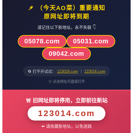
📌 （今天AO菜）重要通知
原网址即将到期
请记住以下新地址，永不失联 👇
05078.com
05031.com
09042.com
🔄 打不开试试：
123019.com
｜
123016.com
💡 点击网址可直接打开
🚨 旧网址即将停用，立即前往新站
123014.com
⬅️ 请收藏新地址，以免迷路