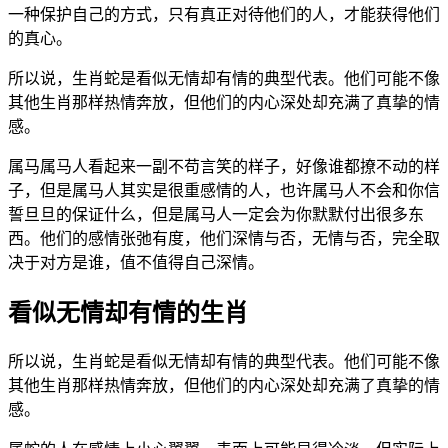
一种保护自己的方式，只有真正对待他们的人，才能获得他们
的真心。
所以说，生肖蛇是看似无情却有情的典型代表。他们可能不像
其他生肖那样热情奔放，但他们的内心深处却充满了真挚的情
感。
属马属马人看起来一副不苟言笑的样子，好像谁都撩不动的样
子，但是属马人其实是很重感情的人，也许属马人不会和你信
誓旦旦的保证什么，但是属马人一定会为你默默付出很多东
西。他们的感情张弛有度，他们深情与否，无情与否，完全取
决于对方是谁，值不值得自己深情。
看似无情却有情的生肖
所以说，生肖蛇是看似无情却有情的典型代表。他们可能不像
其他生肖那样热情奔放，但他们的内心深处却充满了真挚的情
感。