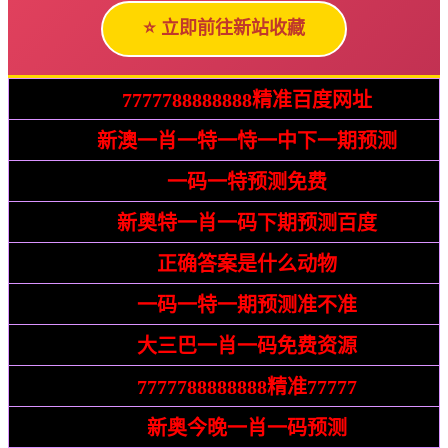
⭐ 立即前往新站收藏
告发:
7777788888888精准百度网址
置疑:
新澳一肖一特一恃一中下一期预测
发掘:
一码一特预测免费
警惕:
新奥特一肖一码下期预测百度
识破:
正确答案是什么动物
披露:
一码一特一期预测准不准
戳穿:
大三巴一肖一码免费资源
警惕:
7777788888888精准77777
识破:
新奥今晚一肖一码预测