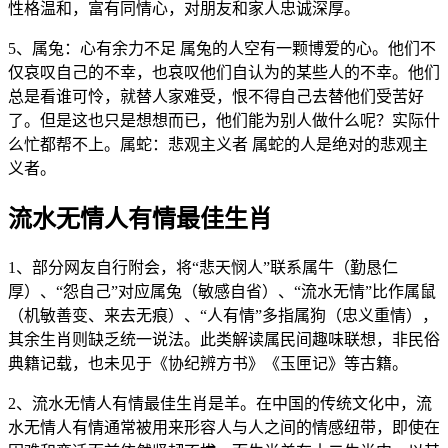
性格温和，富有同情心，对朋友和家人忠诚深厚。
5、属兔：心有余力不足 属兔的人空有一颗博爱的心。他们不
仅哀叹自己的不幸，也哀叹他们自认为的某些人的不幸。他们
总是看谁可怜，就替人家难受，恨不得自己去替他们受苦好
了。但是这也只是想想而已，他们能为别人做什么呢？实际什
么忙都帮不上。属蛇：悲观主义者 属蛇的人是绝对的悲观主
义者。
流水无情人有情最佳生肖
1、部分网友自行附会，将“悲天悯人”联系属牛（勤恳仁
厚）、“怨自己”对应属兔（敏感自省）、“流水无情”比作属鼠
（机敏善变、来去无痕）、“人有情”多指属狗（忠义重情），
其余生肖则缺乏统一说法。此类解读属民间趣味联想，非民俗
典籍记载，也未见于《协纪辨方书》《玉匣记》等古籍。
2、流水无情人有情最佳生肖是羊。在中国的传统文化中，流
水无情人有情通常被用来形容人与人之间的情感纽带，即使在