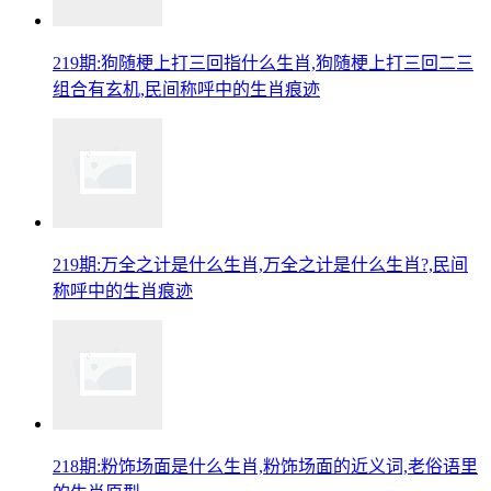
219期:狗随梗上打三回指什么生肖,狗随梗上打三回二三
组合有玄机,民间称呼中的生肖痕迹
219期:万全之计是什么生肖,万全之计是什么生肖?,民间
称呼中的生肖痕迹
218期:粉饰场面是什么生肖,粉饰场面的近义词,老俗语里