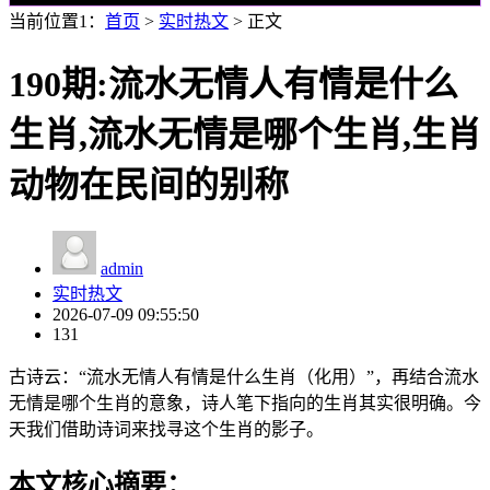
当前位置1：
首页
>
实时热文
> 正文
190期:流水无情人有情是什么
生肖,流水无情是哪个生肖,生肖
动物在民间的别称
admin
实时热文
2026-07-09 09:55:50
131
古诗云：“流水无情人有情是什么生肖（化用）”，再结合流水
无情是哪个生肖的意象，诗人笔下指向的生肖其实很明确。今
天我们借助诗词来找寻这个生肖的影子。
本文核心摘要：