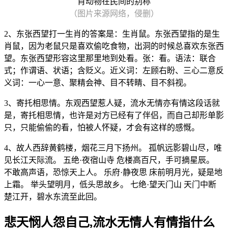
（图片来源网络，侵删）
2、东张西望打一生肖的答案是：生肖鼠。东张西望指的是生
肖鼠，因为老鼠只是喜欢偷吃食物，出洞的时候总喜欢东张西
望。东张西望形容这里那里地到处看。张：看。语法：联合
式；作谓语、状语；含贬义。近义词：左顾右盼、三心二意反
义词：一心一意、聚精会神、目不转睛、目不斜视。
3、寄托相思情。东观西望惹人疑，流水无情亦有情这段话就
是，寄托相思情，也许是对方已经有了伴侣，而自己却形单影
只，只能偷偷的看，怕被人怀疑，才会有这样的感慨。
4、故人西辞黄鹤楼，烟花三月下扬州。 孤帆远影碧山尽，唯
见长江天际流。 五绝·夜宿山寺 危楼高百尺，手可摘星辰。
不敢高声语，恐惊天上人。 乐府·静夜思 床前明月光，疑是地
上霜。 举头望明月，低头思故乡。 七绝·望天门山 天门中断
楚江开，碧水东流至此回。
悲天悯人怨自己,流水无情人有情指什么