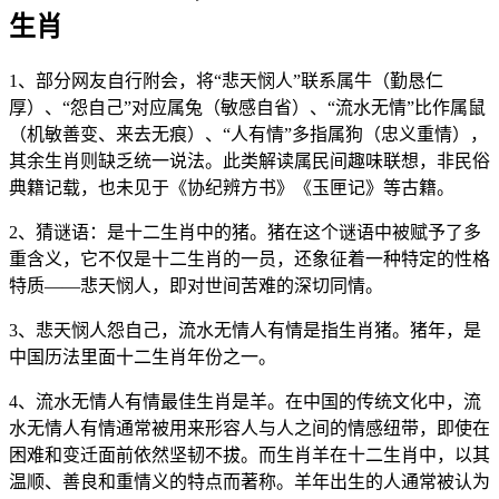
生肖
1、部分网友自行附会，将“悲天悯人”联系属牛（勤恳仁
厚）、“怨自己”对应属兔（敏感自省）、“流水无情”比作属鼠
（机敏善变、来去无痕）、“人有情”多指属狗（忠义重情），
其余生肖则缺乏统一说法。此类解读属民间趣味联想，非民俗
典籍记载，也未见于《协纪辨方书》《玉匣记》等古籍。
2、猜谜语：是十二生肖中的猪。猪在这个谜语中被赋予了多
重含义，它不仅是十二生肖的一员，还象征着一种特定的性格
特质——悲天悯人，即对世间苦难的深切同情。
3、悲天悯人怨自己，流水无情人有情是指生肖猪。猪年，是
中国历法里面十二生肖年份之一。
4、流水无情人有情最佳生肖是羊。在中国的传统文化中，流
水无情人有情通常被用来形容人与人之间的情感纽带，即使在
困难和变迁面前依然坚韧不拔。而生肖羊在十二生肖中，以其
温顺、善良和重情义的特点而著称。羊年出生的人通常被认为