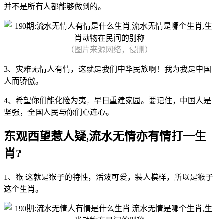
并不是所有人都能够做到的。
（图片来源网络，侵删）
3、灾难无情人有情，这就是我们中华民族啊！我为我是中国
人而骄傲。
4、希望你们能化险为夷，早日重建家园。要记住，中国人是
坚强，全国人民与你们心连心。
东观西望惹人疑,流水无情亦有情打一生
肖?
1、猴 这就是猴子的特性，活泼可爱，装人模样，所以是猴子
这个生肖。