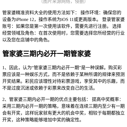
（图片来源网络，侵删）
管家婆精准资料大全的使用方法如下： 操作环境：确保您的
设备为iPhone 12，操作系统为iOS 11或更高版本。 登录管家婆
账号：如果您是第一次使用该软件，需要先进行注册。 选择
经营领域及角色：在首次使用时，您需要选择您所经营的行业
以及您在店铺中的角色。
管家婆三期内必开一期管家婆
1、因此，认为“管家婆三期内必开一期”是一种误解。购买彩
票应该是一种娱乐方式，而不是依赖于某种所谓的规律来预测
开奖结果。彩民应该理性对待彩票游戏，享受其中的乐趣，而
不是过度沉迷或依赖于彩票来改变自己的生活。
2、管家婆三期内必开一期的优点主要包括： 提高中奖概率：
采用三期内必开一期的策略，意味着在连续三期内至少有一期
会有开奖，这样玩家就有更大的机会中奖，相较于每期都独立
开奖，这种策略能够增加中奖的确定性。