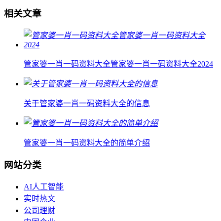
相关文章
管家婆一肖一码资料大全管家婆一肖一码资料大全2024
关于管家婆一肖一码资料大全的信息
管家婆一肖一码资料大全的简单介绍
网站分类
AI人工智能
实时热文
公司理财