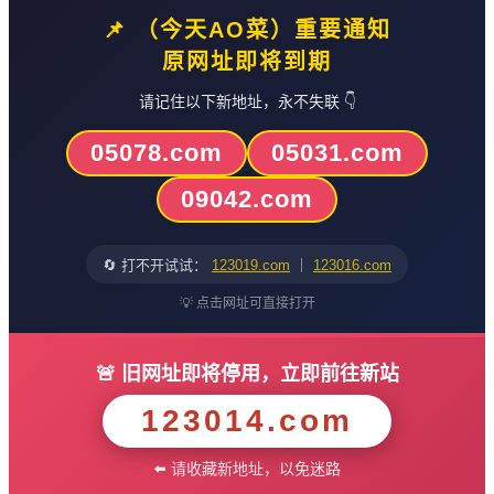
📌 （今天AO菜）重要通知
原网址即将到期
请记住以下新地址，永不失联 👇
05078.com
05031.com
09042.com
🔄 打不开试试：
123019.com
｜
123016.com
💡 点击网址可直接打开
🚨 旧网址即将停用，立即前往新站
123014.com
⬅️ 请收藏新地址，以免迷路