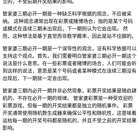
立的，不受前期开奖结果的影响。
管家婆三期必开一期是一种缺乏科学根据的观念，不应被采
纳。 这种观念通常出现在彩票或赌博场合，指的是某个号码
或模式在连续三期未出现后，下一期则认为它会出现。 然
而，这种想法是基于直觉而非数学概率，因此是站不住脚的。
管家婆三期必开一期是一个误导性的观念，没有科学依据可以
支持这个观点。首先，我们需要明白管家婆三期必开一期这个
说法是什么意思。在一些彩票或者赌博的场合，人们可能会听
到这样的说法，意思是某个号码或者某种模式在连续三期没有
出现后，下一期就一定会出现。
管家婆三期内必开一期并非必然现象，彩票开奖结果是随启肆
机的，不存在必开一期的规律。 管家婆彩票是一种受欢迎的
彩票游戏，但每一期的开奖结果都是独立的随机事件。 彩票
开奖通常使用随机数生成器来确保公平性和随机性，这意味着
运枯每一期的开奖号码都是随机的，并且不受之前的开奖结果
影响。