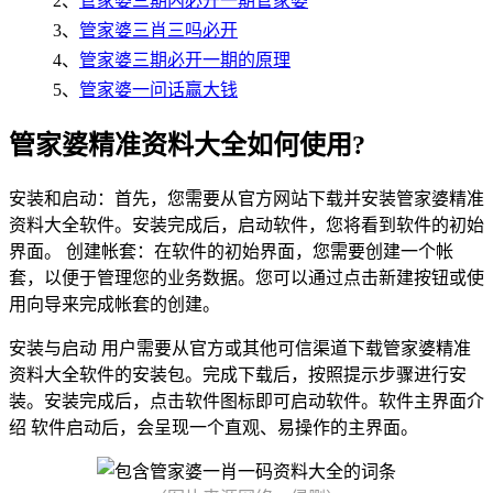
2、
管家婆三期内必开一期管家婆
3、
管家婆三肖三吗必开
4、
管家婆三期必开一期的原理
5、
管家婆一问话赢大钱
管家婆精准资料大全如何使用?
安装和启动：首先，您需要从官方网站下载并安装管家婆精准
资料大全软件。安装完成后，启动软件，您将看到软件的初始
界面。 创建帐套：在软件的初始界面，您需要创建一个帐
套，以便于管理您的业务数据。您可以通过点击新建按钮或使
用向导来完成帐套的创建。
安装与启动 用户需要从官方或其他可信渠道下载管家婆精准
资料大全软件的安装包。完成下载后，按照提示步骤进行安
装。安装完成后，点击软件图标即可启动软件。软件主界面介
绍 软件启动后，会呈现一个直观、易操作的主界面。