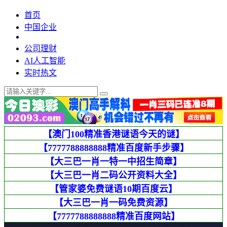
首页
中国企业
公司理财
AI人工智能
实时热文
【澳门100精准香港谜语今天的谜】
【7777788888888精准百度新手步骤】
【大三巴一肖一特一中招生简章】
【大三巴一肖二码公开资料大全】
【管家婆免费谜语10期百度云】
【大三巴一肖一码免费资源】
【7777788888888精准百度网站】