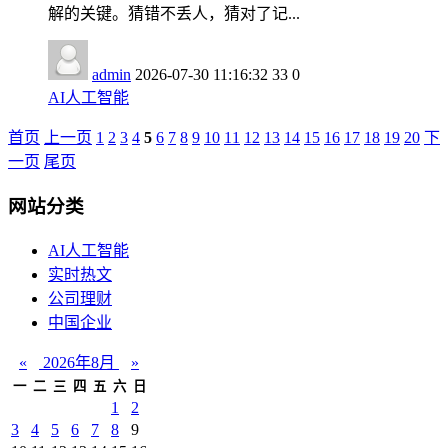
解的关键。猜错不丢人，猜对了记...
admin
2026-07-30 11:16:32
33
0
AI人工智能
首页
上一页
1
2
3
4
5
6
7
8
9
10
11
12
13
14
15
16
17
18
19
20
下
一页
尾页
网站分类
AI人工智能
实时热文
公司理财
中国企业
«
2026年8月
»
一
二
三
四
五
六
日
1
2
3
4
5
6
7
8
9