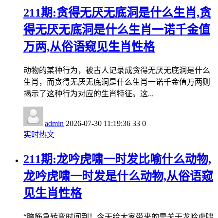
211期:贪得无厌无底洞是什么生肖,贪
得无厌无底洞是什么生肖一诺千金值
万两,从俗语窥见生肖性格
动物的某种行为，被古人记录成贪得无厌无底洞是什么
生肖，而贪得无厌无底洞是什么生肖一诺千金值万两则
揭示了这种行为对应的生肖特征。这...
admin
2026-07-30 11:19:36
33
0
实时热文
211期:龙吟虎啸一时发比喻什么动物,
龙吟虎啸一时发是什么动物,从俗语窥
见生肖性格
“脑筋急转弯时间到！今天给大家带来的是关于龙吟虎啸