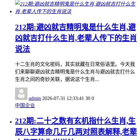
212期:避凶就吉精明鬼是什么生肖,避
凶就吉打什么生肖,老辈人传下的生肖
说法
十二生肖的文化密码，其实就藏在日常俗语里。今天我
们来聊聊避凶就吉精明鬼是什么生肖与避凶就吉打什么
生肖之间的奇妙关联，据说这个生肖...
admin
2026-07-31 12:33:41
30
0
中国企业
212期:二十之数有玄机指什么生肖,生
辰八字算命几斤几两对照表解释,老辈