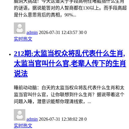
脑洞大挑战！今天这道关于手段高明任堵截指什么生肖
的谜语，据说能答对的人智商都在130以上。而手段高超
是什么意思背后的真相，90%...
admin
2026-07-31 12:43:57
30
0
实时热文
212期:太监当权众将乱代表什么生肖,
太监当官叫什么官,老辈人传下的生肖
说法
睡前动动脑：白天的太监当权众将乱代表什么生肖和太
监当官叫什么官，让你联想到什么生肖？据说带着这个
问题入睡，潜意识能帮你理清线索，...
admin
2026-07-31 12:38:02
28
0
实时热文