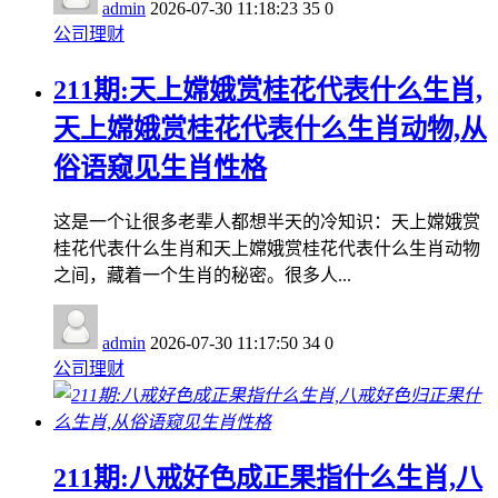
admin
2026-07-30 11:18:23
35
0
公司理财
211期:天上嫦娥赏桂花代表什么生肖,
天上嫦娥赏桂花代表什么生肖动物,从
俗语窥见生肖性格
这是一个让很多老辈人都想半天的冷知识：天上嫦娥赏
桂花代表什么生肖和天上嫦娥赏桂花代表什么生肖动物
之间，藏着一个生肖的秘密。很多人...
admin
2026-07-30 11:17:50
34
0
公司理财
211期:八戒好色成正果指什么生肖,八