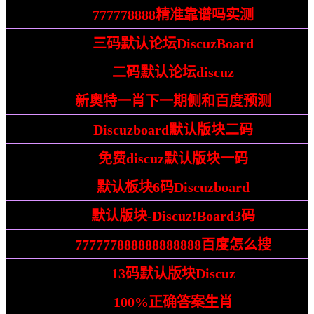
质问:
777778888精准靠谱吗实测
揭发:
三码默认论坛DiscuzBoard
暴露:
二码默认论坛discuz
检举:
新奥特一肖下一期侧和百度预测
披露:
Discuzboard默认版块二码
戳穿:
免费discuz默认版块一码
预防:
默认板块6码Discuzboard
整合:
默认版块-Discuz!Board3码
警惕:
777777888888888888百度怎么搜
战略:
13码默认版块Discuz
解答:
100%正确答案生肖