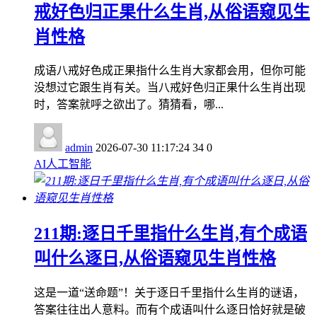
戒好色归正果什么生肖,从俗语窥见生
肖性格
成语八戒好色成正果指什么生肖大家都会用，但你可能
没想过它跟生肖有关。当八戒好色归正果什么生肖出现
时，答案就呼之欲出了。猜猜看，哪...
admin
2026-07-30 11:17:24
34
0
AI人工智能
211期:逐日千里指什么生肖,有个成语
叫什么逐日,从俗语窥见生肖性格
这是一道“送命题”！关于逐日千里指什么生肖的谜语，
答案往往出人意料。而有个成语叫什么逐日恰好就是破