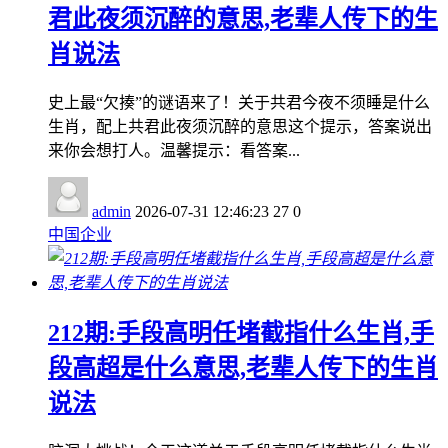
君此夜须沉醉的意思,老辈人传下的生
肖说法
史上最“欠揍”的谜语来了！关于共君今夜不须睡是什么
生肖，配上共君此夜须沉醉的意思这个提示，答案说出
来你会想打人。温馨提示：看答案...
admin
2026-07-31 12:46:23
27
0
中国企业
212期:手段高明任堵截指什么生肖,手
段高超是什么意思,老辈人传下的生肖
说法