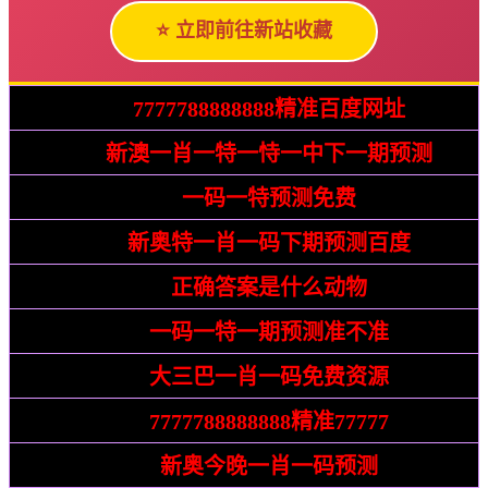
⭐ 立即前往新站收藏
告发:
7777788888888精准百度网址
置疑:
新澳一肖一特一恃一中下一期预测
发掘:
一码一特预测免费
警惕:
新奥特一肖一码下期预测百度
识破:
正确答案是什么动物
披露:
一码一特一期预测准不准
戳穿:
大三巴一肖一码免费资源
警惕:
7777788888888精准77777
识破:
新奥今晚一肖一码预测