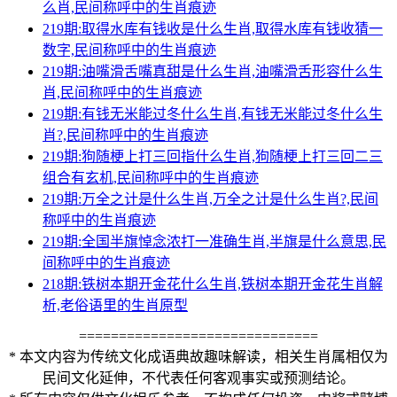
么肖,民间称呼中的生肖痕迹
219期:取得水库有钱收是什么生肖,取得水库有钱收猜一
数字,民间称呼中的生肖痕迹
219期:油嘴滑舌嘴真甜是什么生肖,油嘴滑舌形容什么生
肖,民间称呼中的生肖痕迹
219期:有钱无米能过冬什么生肖,有钱无米能过冬什么生
肖?,民间称呼中的生肖痕迹
219期:狗随梗上打三回指什么生肖,狗随梗上打三回二三
组合有玄机,民间称呼中的生肖痕迹
219期:万全之计是什么生肖,万全之计是什么生肖?,民间
称呼中的生肖痕迹
219期:全国半旗悼念浓打一准确生肖,半旗是什么意思,民
间称呼中的生肖痕迹
218期:铁树本期开金花什么生肖,铁树本期开金花生肖解
析,老俗语里的生肖原型
==============================
* 本文内容为传统文化成语典故趣味解读，相关生肖属相仅为
民间文化延伸，不代表任何客观事实或预测结论。