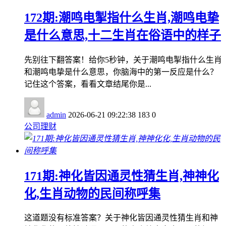
172期:潮鸣电掣指什么生肖,潮鸣电挚
是什么意思,十二生肖在俗语中的样子
先别往下翻答案！给你5秒钟，关于潮鸣电掣指什么生肖
和潮鸣电挚是什么意思，你脑海中的第一反应是什么？
记住这个答案，看看文章结尾你是...
admin
2026-06-21 09:22:38
183
0
公司理财
171期:神化皆因通灵性猜生肖,神神化
化,生肖动物的民间称呼集
这道题没有标准答案？关于神化皆因通灵性猜生肖和神