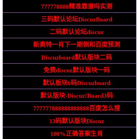
质问:
777778888精准靠谱吗实测
揭发:
三码默认论坛DiscuzBoard
暴露:
二码默认论坛discuz
检举:
新奥特一肖下一期侧和百度预测
披露:
Discuzboard默认版块二码
戳穿:
免费discuz默认版块一码
预防:
默认板块6码Discuzboard
整合:
默认版块-Discuz!Board3码
警惕:
777777888888888888百度怎么搜
战略:
13码默认版块Discuz
解答:
100%正确答案生肖