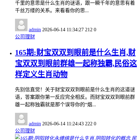
千里的意思是什么生肖的谜语，跟一瞬千年的意思有着
千丝万缕的关系。来看看你的思...
admin
2026-06-14 11:34:27
212
0
公司理财
165期:财宝双双到眼前是什么生肖,财
宝双双到眼前群雄一起称独霸,民俗这
样定义生肖动物
先别信直觉！关于财宝双双到眼前是什么生肖的这道谜
语，答案跟你第一反应完全相反。而财宝双双到眼前群
雄一起称独霸就是那个误导你的“烟...
admin
2026-06-14 11:24:43
222
0
公司理财