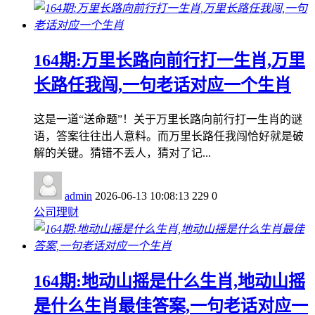
164期:万里长路向前行打一生肖,万里
长路任我闯,一句老话对应一个生肖
这是一道“送命题”！关于万里长路向前行打一生肖的谜
语，答案往往出人意料。而万里长路任我闯恰好就是破
解的关键。猜错不丢人，猜对了记...
admin
2026-06-13 10:08:13
229
0
公司理财
164期:地动山摇是什么生肖,地动山摇
是什么生肖最佳答案,一句老话对应一