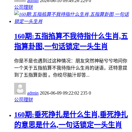
admin
2026-06-10 09:49:26
229
0
公司理财
160期:五指掐算不我待指什么生肖,五
指算卦图,一句话锁定一头生肖
你是不是也遇到过这种情况：朋友突然神秘兮兮地问你
一个关于五指掐算不我待指什么生肖的谜语，还特意提
到了五指算卦图 。你绞尽脑汁却答...
admin
2026-06-09 09:22:02
235
0
公司理财
160期:垂死挣扎是什么生肖,垂死挣扎
的意思是什么,一句话锁定一头生肖