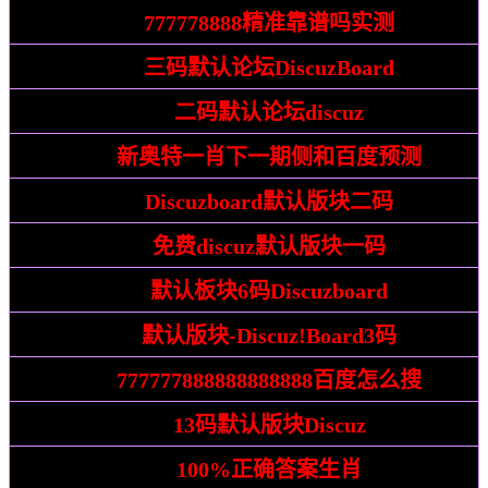
质问:
777778888精准靠谱吗实测
揭发:
三码默认论坛DiscuzBoard
暴露:
二码默认论坛discuz
检举:
新奥特一肖下一期侧和百度预测
披露:
Discuzboard默认版块二码
戳穿:
免费discuz默认版块一码
预防:
默认板块6码Discuzboard
整合:
默认版块-Discuz!Board3码
警惕:
777777888888888888百度怎么搜
战略:
13码默认版块Discuz
解答:
100%正确答案生肖