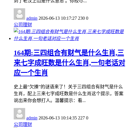
到了老汉上山是什么意思 。你绞尽...
admin
2026-06-13 10:17:27
230
0
公司理财
164期:三四组合有财气是什么生肖,三
来七字成旺数是什么生肖,一句老话对
应一个生肖
史上最“欠揍”的谜语来了！关于三四组合有财气是什么
生肖，配上三来七字成旺数是什么生肖这个提示，答案
说出来你会想打人。温馨提示：看...
admin
2026-06-13 10:14:35
227
0
公司理财