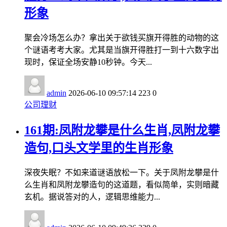
形象
聚会冷场怎么办？拿出关于欲钱买旗开得胜的动物的这
个谜语考考大家。尤其是当旗开得胜打一到十六数字出
现时，保证全场安静10秒钟。今天...
admin
2026-06-10 09:57:14
223
0
公司理财
161期:凤附龙攀是什么生肖,凤附龙攀
造句,口头文学里的生肖形象
深夜失眠？不如来道谜语放松一下。关于凤附龙攀是什
么生肖和凤附龙攀造句的这道题，看似简单，实则暗藏
玄机。据说答对的人，逻辑思维能力...