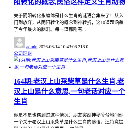
阳转化的概念,民俗这样定义生肖动物
关于阴阳转化永缠绵是什么生肖的谜语合集来了！从入
门到放弃，从阴阳转化的概念到神转折，这10道题涵盖
了今年最火的脑洞。每一道都附有...
admin
2026-06-14 10:43:08
218
0
公司理财
164期:老汉上山采柴草是什么生肖,老
汉上山是什么意思,一句老话对应一个
生肖
你是不是也遇到过这种情况：朋友突然神秘兮兮地问你
一个关于老汉上山采柴草是什么生肖的谜语，还特意提