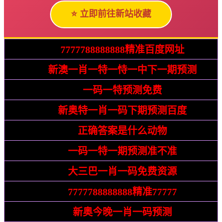
⭐ 立即前往新站收藏
告发:
7777788888888精准百度网址
置疑:
新澳一肖一特一恃一中下一期预测
发掘:
一码一特预测免费
警惕:
新奥特一肖一码下期预测百度
识破:
正确答案是什么动物
披露:
一码一特一期预测准不准
戳穿:
大三巴一肖一码免费资源
警惕:
7777788888888精准77777
识破:
新奥今晚一肖一码预测