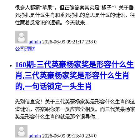
很多人都猜“苹果”，但正确答案其实是“橘子”？关于垂
死挣扎是什么生肖和垂死挣扎的意思是什么的谜语，往
往藏着反常识的逻辑。今天就来...
admin
2026-06-09 09:21:17
238
0
公司理财
160期:三代英豪杨家奖是形容什么生
肖,三代英豪杨家奖是形容什么生肖
的,一句话锁定一头生肖
先别信直觉！关于三代英豪杨家奖是形容什么生肖的这
道谜语，答案跟你第一反应完全相反。而三代英豪杨家
奖是形容什么生肖的就是那个误导你...
admin
2026-06-09 09:13:49
234
0