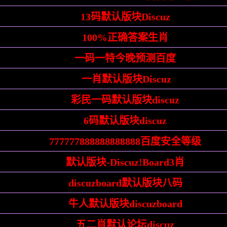
战略:
13码默认版块Discuz
解答:
100%正确答案生肖
解谜:
一码一特今晚预测百度
指南 :
一肖默认版块Discuz
技巧:
彩民一码默认版块discuz
文化:
6码默认版块discuz
解析:
777777888888888888百度安全等级
精通:
默认版块-Discuz!Board3肖
拆解:
discuzboard默认版块八码
步骤:
牛人默认版块discuzboard
趣味:
五二肖默认论坛discuz