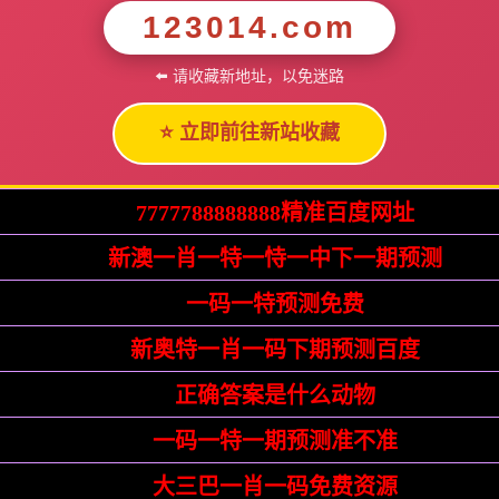
123014.com
⬅️ 请收藏新地址，以免迷路
⭐ 立即前往新站收藏
告发:
7777788888888精准百度网址
置疑:
新澳一肖一特一恃一中下一期预测
发掘:
一码一特预测免费
警惕:
新奥特一肖一码下期预测百度
识破:
正确答案是什么动物
披露:
一码一特一期预测准不准
戳穿:
大三巴一肖一码免费资源