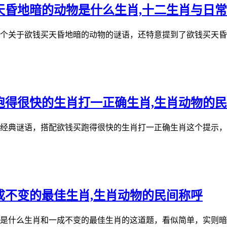
买天昏地暗的动物是什么生肖,十二生肖与日
个关于欲钱买天昏地暗的动物的谜语，还特意提到了欲钱买天昏地
买跑得很快的生肖打一正确生肖,生肖动物的
经典谜语，搭配欲钱买跑得很快的生肖打一正确生肖这个提示，直
一成不变的最佳生肖,生肖动物的民间称呼
是什么生肖和一成不变的最佳生肖的这道题，看似简单，实则暗藏