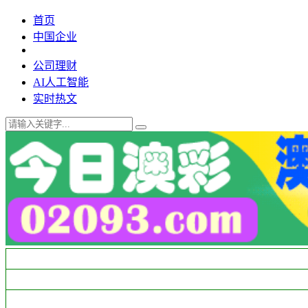
首页
中国企业
公司理财
AI人工智能
实时热文