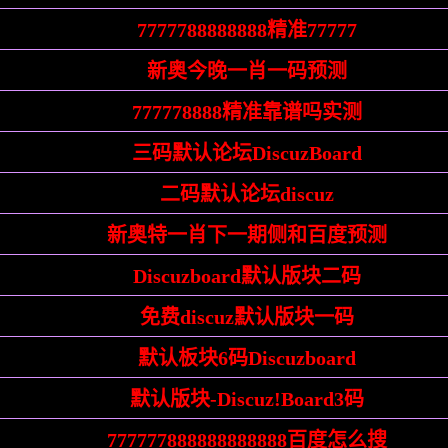
警惕:
7777788888888精准77777
识破:
新奥今晚一肖一码预测
质问:
777778888精准靠谱吗实测
揭发:
三码默认论坛DiscuzBoard
暴露:
二码默认论坛discuz
检举:
新奥特一肖下一期侧和百度预测
披露:
Discuzboard默认版块二码
戳穿:
免费discuz默认版块一码
预防:
默认板块6码Discuzboard
整合:
默认版块-Discuz!Board3码
警惕:
777777888888888888百度怎么搜