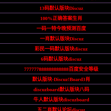
战略:
13码默认版块Discuz
解答:
100%正确答案生肖
解谜:
一码一特今晚预测百度
指南 :
一肖默认版块Discuz
技巧:
彩民一码默认版块discuz
文化:
6码默认版块discuz
解析:
777777888888888888百度安全等级
精通:
默认版块-Discuz!Board3肖
拆解:
discuzboard默认版块八码
步骤:
牛人默认版块discuzboard
趣味:
五二肖默认论坛discuz