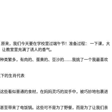
，原来，我们今天要在学校里过端午节！准备过程： 一下课，大
，让教室里充满了诱人的香气。
子种类繁多，有肉的、蛋黄的、豆沙的……我挑了一个我最喜欢
，这些看似普通的食材，在妈妈灵巧的双手中，被巧妙地包裹进
人甚至带来了电饭锅。这些可不是为了野餐，而是为了让我们亲