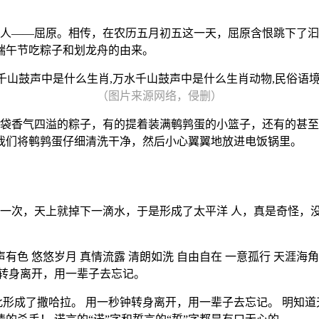
。
诗人——屈原。相传，在农历五月初五这一天，屈原含恨跳下了
端午节吃粽子和划龙舟的由来。
（图片来源网络，侵删）
一袋香气四溢的粽子，有的提着装满鹌鹑蛋的小篮子，还有的甚
我们将鹌鹑蛋仔细清洗干净，然后小心翼翼地放进电饭锅里。
一次，天上就掉下一滴水，于是形成了太平洋 人，真是奇怪，
有色 悠悠岁月 真情流露 清朗如洗 自由自在 一意孤行 天涯
转身离开，用一辈子去忘记。
此形成了撒哈拉。 用一秒钟转身离开，用一辈子去忘记。 明知