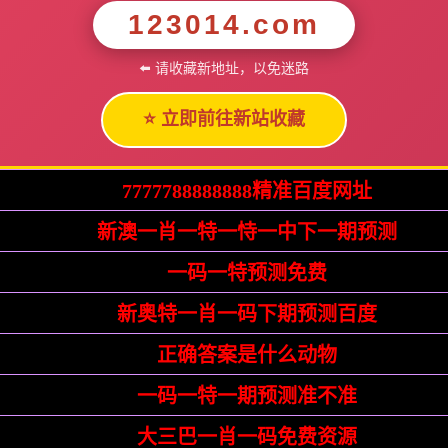
123014.com
⬅️ 请收藏新地址，以免迷路
⭐ 立即前往新站收藏
告发:
7777788888888精准百度网址
置疑:
新澳一肖一特一恃一中下一期预测
发掘:
一码一特预测免费
警惕:
新奥特一肖一码下期预测百度
识破:
正确答案是什么动物
披露:
一码一特一期预测准不准
戳穿:
大三巴一肖一码免费资源