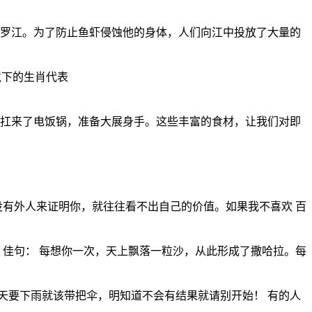
汩罗江。为了防止鱼虾侵蚀他的身体，人们向江中投放了大量的
至扛来了电饭锅，准备大展身手。这些丰富的食材，让我们对即
没有外人来证明你，就往往看不出自己的价值。如果我不喜欢 百
海角 佳句： 每想你一次，天上飘落一粒沙，从此形成了撒哈拉。每
道天要下雨就该带把伞，明知道不会有结果就请别开始！ 有的人