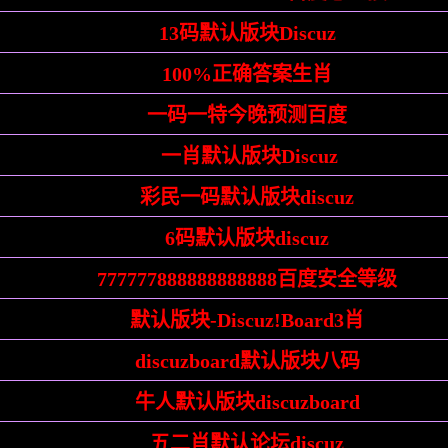
战略:
13码默认版块Discuz
解答:
100%正确答案生肖
解谜:
一码一特今晚预测百度
指南 :
一肖默认版块Discuz
技巧:
彩民一码默认版块discuz
文化:
6码默认版块discuz
解析:
777777888888888888百度安全等级
精通:
默认版块-Discuz!Board3肖
拆解:
discuzboard默认版块八码
步骤:
牛人默认版块discuzboard
趣味:
五二肖默认论坛discuz