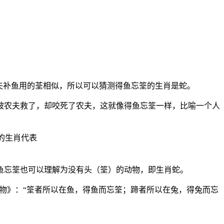
夫补鱼用的荃相似，所以可以猜测得鱼忘筌的生肖是蛇。
被农夫救了，却咬死了农夫，这就像得鱼忘筌一样，比喻一个人
鱼忘筌也可以理解为没有头（筌）的动物，即生肖蛇。
子·外物》：“筌者所以在鱼，得鱼而忘筌；蹄者所以在兔，得兔而忘