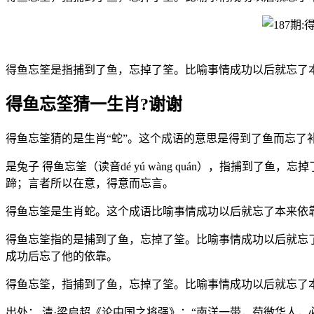
得鱼忘筌是指捕到了鱼，忘掉了筌。比喻事情成功以后就忘了
得鱼忘筌猜一生肖?谢谢
得鱼忘筌猜的是生肖“蛇”。这个成语的意思是得到了鱼而忘
是兔子 得鱼忘筌（读音dé yú wàng quán），指捕
蹄；言者所以在意，得意而忘言。
得鱼忘筌是生肖蛇。这个成语比喻事情成功以后就忘了本来依
得鱼忘筌指的是捕到了鱼，忘掉了筌。比喻事情成功以后就忘
成功后忘了他的依靠。
得鱼忘筌，指捕到了鱼，忘掉了筌。比喻事情成功以后就忘了
出处： 清·梁启超《论中国之将强》：“南洋一带，苟微华人，必不有今