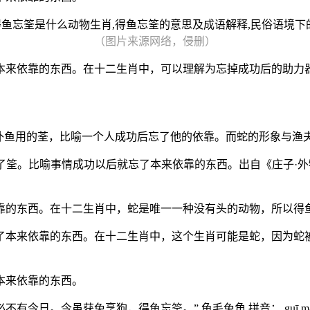
（图片来源网络，侵删）
本来依靠的东西。在十二生肖中，可以理解为忘掉成功后的助力
了补鱼用的荃，比喻一个人成功后忘了他的依靠。而蛇的形象与渔
到了鱼，忘掉了筌。比喻事情成功以后就忘了本来依靠的东西。出自《庄
靠的东西。在十二生肖中，蛇是唯一一种没有头的动物，所以得
了本来依靠的东西。在十二生肖中，这个生肖可能是蛇，因为蛇
本来依靠的东西。
日。今虽获兔烹狗，得鱼忘筌。” 龟毛兔角 拼音： guī máo tù