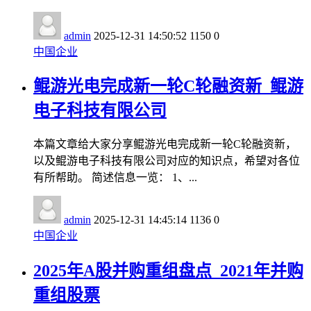
admin
2025-12-31 14:50:52
1150
0
中国企业
鲲游光电完成新一轮C轮融资新_鲲游
电子科技有限公司
本篇文章给大家分享鲲游光电完成新一轮C轮融资新，
以及鲲游电子科技有限公司对应的知识点，希望对各位
有所帮助。 简述信息一览： 1、...
admin
2025-12-31 14:45:14
1136
0
中国企业
2025年A股并购重组盘点_2021年并购
重组股票