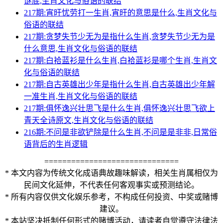
谜底,生肖文化与俗语的联结
217期:宵旰忧劳打一生肖,宵旰的意思是什么,生肖文化与
俗语的联结
217期:贪梦失节少无为是指什么生肖,贪梦失节少无为是
什么意思,生肖文化与俗语的联结
217期:白袷蓝衫是什么生肖,白袷蓝衫是哪个生肖,生肖文
化与俗语的联结
217期:自古英雄出少年是指什么生肖,自古英雄出少年解
一准生肖,生肖文化与俗语的联结
217期:俱怀逸兴壮思飞是什么生肖,俱怀逸兴壮思飞欲上
青天全诗原文,生肖文化与俗语的联结
216期:不问是非欲铲除是什么生肖,不问是是非非,日常俗
语背后的生肖逻辑
==============================
* 本文内容为传统文化成语典故趣味解读，相关生肖属相仅为
民间文化延伸，不代表任何客观事实或预测结论。
* 所有内容仅供文化娱乐参考，不构成任何投资、中奖或赌博
建议。
* 本站坚决抵制任何形式的赌博活动，请读者自觉遵守法律法