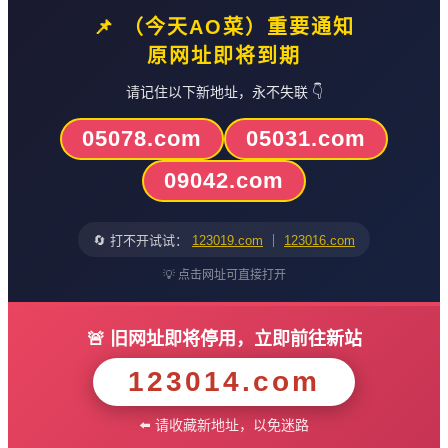
📌 （今天AO菜）重要通知
原网址即将到期
请记住以下新地址，永不失联 👇
05078.com
05031.com
09042.com
🔄 打不开试试：
123019.com
｜
123016.com
💡 点击网址可直接打开
🚨 旧网址即将停用，立即前往新站
123014.com
⬅️ 请收藏新地址，以免迷路