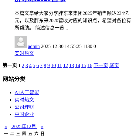
本篇文章给大家分享胖东来集团2025年销售额达234亿
元，以及胖东来2020营收对应的知识点，希望对各位有
所帮助。 简述信息一览...
admin
2025-12-30 14:55:25
1130
0
实时热文
第一页
1
2
3
4
5
6
7
8
9
10
11
12
13
14
15
16
下一页
尾页
网站分类
AI人工智能
实时热文
公司理财
中国企业
«
2025年12月
»
一
二
三
四
五
六
日