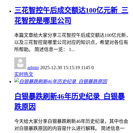
三花智控午后成交额达100亿元新_三
花智控是哪里公司
本篇文章给大家分享三花智控午后成交额达100亿元新，
以及三花智控是哪里公司对应的知识点，希望对各位有
所帮助。 简述信息一览： 1...
admin
2025-12-30 15:15:19
1145
0
实时热文
白银暴跌刷新46年历史纪录_白银暴
跌原因
今天给大家分享白银暴跌刷新46年历史纪录，其中也会
对白银暴跌原因的内容是什么进行解释。 简述信息一