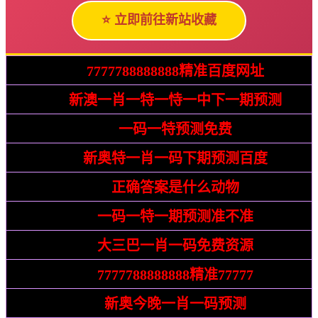
⭐ 立即前往新站收藏
告发:
7777788888888精准百度网址
置疑:
新澳一肖一特一恃一中下一期预测
发掘:
一码一特预测免费
警惕:
新奥特一肖一码下期预测百度
识破:
正确答案是什么动物
披露:
一码一特一期预测准不准
戳穿:
大三巴一肖一码免费资源
警惕:
7777788888888精准77777
识破:
新奥今晚一肖一码预测