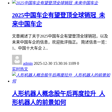
2025中国车企有望登顶全球销冠_未
来中国车企
文章阐述了关于2025中国车企有望登顶全球销冠，以及
未来中国车企的信息，欢迎批评指正。 简述信息一览：
1、中国十大车企 2...
admin
2025-12-30 15:30:16
1109
0
实时热文
人形机器人概念股午后再度拉升_人
形机器人的前景如何