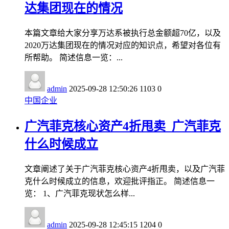
达集团现在的情况
本篇文章给大家分享万达系被执行总金额超70亿，以及
2020万达集团现在的情况对应的知识点，希望对各位有
所帮助。 简述信息一览：...
admin
2025-09-28 12:50:26
1103
0
中国企业
广汽菲克核心资产4折甩卖_广汽菲克
什么时候成立
文章阐述了关于广汽菲克核心资产4折甩卖，以及广汽菲
克什么时候成立的信息，欢迎批评指正。 简述信息一
览： 1、广汽菲克现状怎么样...
admin
2025-09-28 12:45:15
1204
0