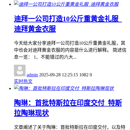
迪拜一公司打造10公斤重黄金礼服_
迪拜黄金衣服
今天给大家分享迪拜一公司打造10公斤重黄金礼服，其
中也会对迪拜黄金衣服的内容是什么进行解释。 简述信
息一览： 1、不能错过的六大...
admin
2025-09-28 12:25:15
1082
0
实时热文
陶琳：首批特斯拉在印度交付_特斯
拉陶琳现状
文章阐述了关于陶琳：首批特斯拉在印度交付，以及特