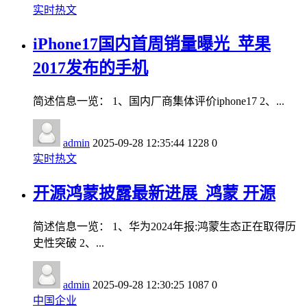
实时热文
iPhone17国内首周销量曝光_苹果
2017发布的手机
简述信息一览： 1、国内厂商集体评价iphone17 2、...
admin
2025-09-28 12:35:44
1228
0
实时热文
开源鸿蒙披露最新进展_鸿蒙 开源
简述信息一览： 1、华为2024年报:鸿蒙生态正在取得历
史性突破 2、...
admin
2025-09-28 12:30:25
1087
0
中国企业