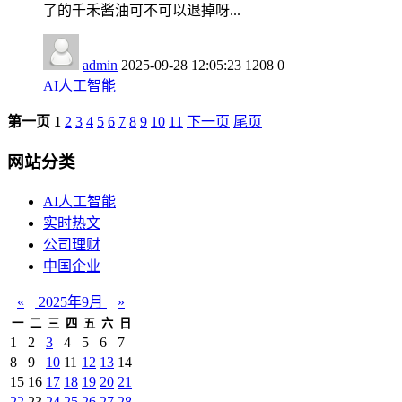
了的千禾酱油可不可以退掉呀...
admin
2025-09-28 12:05:23
1208
0
AI人工智能
第一页
1
2
3
4
5
6
7
8
9
10
11
下一页
尾页
网站分类
AI人工智能
实时热文
公司理财
中国企业
«
2025年9月
»
一
二
三
四
五
六
日
1
2
3
4
5
6
7
8
9
10
11
12
13
14
15
16
17
18
19
20
21
22
23
24
25
26
27
28