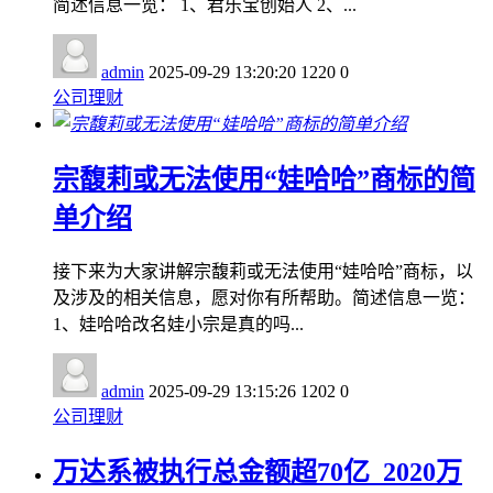
简述信息一览： 1、君乐宝创始人 2、...
admin
2025-09-29 13:20:20
1220
0
公司理财
宗馥莉或无法使用“娃哈哈”商标的简
单介绍
接下来为大家讲解宗馥莉或无法使用“娃哈哈”商标，以
及涉及的相关信息，愿对你有所帮助。简述信息一览：
1、娃哈哈改名娃小宗是真的吗...
admin
2025-09-29 13:15:26
1202
0
公司理财
万达系被执行总金额超70亿_2020万