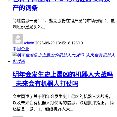
产的词条
简述信息一览： 1、盐湖股份在锂产量的市场份额 2、盐
湖股份是龙头吗...
admin
2025-09-29 13:45:18
1260
0
中国企业
明年会发生史上最凶的机器人大战吗
_未来会有机器人打仗吗
文章阐述了关于明年会发生史上最凶的机器人大战吗，
以及未来会有机器人打仗吗的信息，欢迎批评指正。 简
述信息一览： 1、超级机器人大...