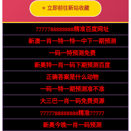
⭐ 立即前往新站收藏
告发:
7777788888888精准百度网址
置疑:
新澳一肖一特一恃一中下一期预测
发掘:
一码一特预测免费
警惕:
新奥特一肖一码下期预测百度
识破:
正确答案是什么动物
披露:
一码一特一期预测准不准
戳穿:
大三巴一肖一码免费资源
警惕:
7777788888888精准77777
识破:
新奥今晚一肖一码预测