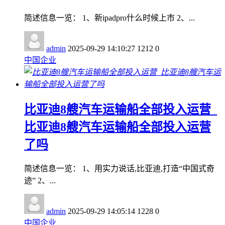
简述信息一览： 1、新ipadpro什么时候上市 2、...
admin
2025-09-29 14:10:27
1212
0
中国企业
比亚迪8艘汽车运输船全部投入运营_
比亚迪8艘汽车运输船全部投入运营
了吗
简述信息一览： 1、用实力说话,比亚迪,打造“中国式奇
迹” 2、...
admin
2025-09-29 14:05:14
1228
0
中国企业