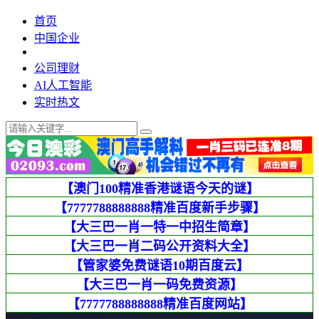
首页
中国企业
公司理财
AI人工智能
实时热文
【澳门100精准香港谜语今天的谜】
【7777788888888精准百度新手步骤】
【大三巴一肖一特一中招生简章】
【大三巴一肖二码公开资料大全】
【管家婆免费谜语10期百度云】
【大三巴一肖一码免费资源】
【7777788888888精准百度网站】