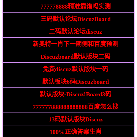
质问:
777778888精准靠谱吗实测
揭发:
三码默认论坛DiscuzBoard
暴露:
二码默认论坛discuz
检举:
新奥特一肖下一期侧和百度预测
披露:
Discuzboard默认版块二码
戳穿:
免费discuz默认版块一码
预防:
默认板块6码Discuzboard
整合:
默认版块-Discuz!Board3码
警惕:
777777888888888888百度怎么搜
战略:
13码默认版块Discuz
解答:
100%正确答案生肖