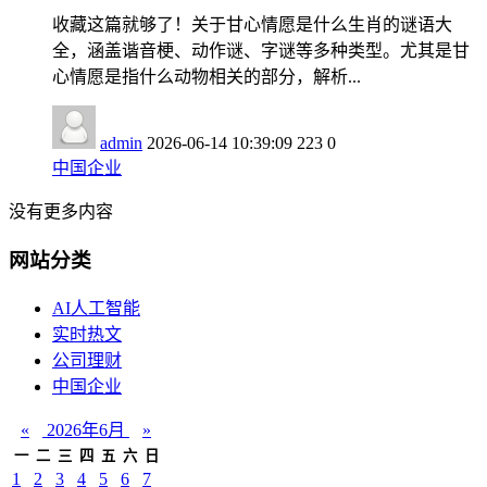
收藏这篇就够了！关于甘心情愿是什么生肖的谜语大
全，涵盖谐音梗、动作谜、字谜等多种类型。尤其是甘
心情愿是指什么动物相关的部分，解析...
admin
2026-06-14 10:39:09
223
0
中国企业
没有更多内容
网站分类
AI人工智能
实时热文
公司理财
中国企业
«
2026年6月
»
一
二
三
四
五
六
日
1
2
3
4
5
6
7