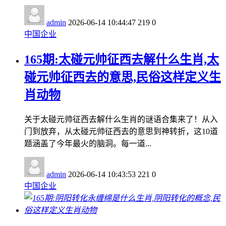
admin
2026-06-14 10:44:47
219
0
中国企业
165期:太碰元帅征西去解什么生肖,太
碰元帅征西去的意思,民俗这样定义生
肖动物
关于太碰元帅征西去解什么生肖的谜语合集来了！从入
门到放弃，从太碰元帅征西去的意思到神转折，这10道
题涵盖了今年最火的脑洞。每一道...
admin
2026-06-14 10:43:53
221
0
中国企业