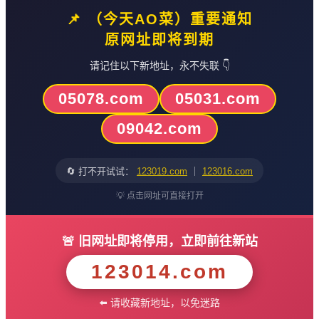
📌 （今天AO菜）重要通知
原网址即将到期
请记住以下新地址，永不失联 👇
05078.com
05031.com
09042.com
🔄 打不开试试：
123019.com
｜
123016.com
💡 点击网址可直接打开
🚨 旧网址即将停用，立即前往新站
123014.com
⬅️ 请收藏新地址，以免迷路