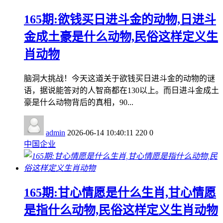
165期:欲钱买日进斗金的动物,日进斗
金成土豪是什么动物,民俗这样定义生
肖动物
脑洞大挑战！今天这道关于欲钱买日进斗金的动物的谜
语，据说能答对的人智商都在130以上。而日进斗金成土
豪是什么动物背后的真相，90...
admin
2026-06-14 10:40:11
220
0
中国企业
165期:甘心情愿是什么生肖,甘心情愿
是指什么动物,民俗这样定义生肖动物