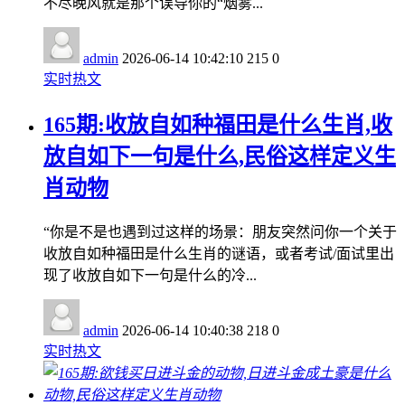
不尽晚风就是那个误导你的“烟雾...
admin
2026-06-14 10:42:10
215
0
实时热文
165期:收放自如种福田是什么生肖,收
放自如下一句是什么,民俗这样定义生
肖动物
“你是不是也遇到过这样的场景：朋友突然问你一个关于
收放自如种福田是什么生肖的谜语，或者考试/面试里出
现了收放自如下一句是什么的冷...
admin
2026-06-14 10:40:38
218
0
实时热文