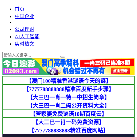
首页
中国企业
公司理财
AI人工智能
实时热文
【澳门100精准香港谜语今天的谜】
【7777788888888精准百度新手步骤】
【大三巴一肖一特一中招生简章】
【大三巴一肖二码公开资料大全】
【管家婆免费谜语10期百度云】
【大三巴一肖一码免费资源】
【7777788888888精准百度网站】