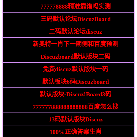
质问:
777778888精准靠谱吗实测
揭发:
三码默认论坛DiscuzBoard
暴露:
二码默认论坛discuz
检举:
新奥特一肖下一期侧和百度预测
披露:
Discuzboard默认版块二码
戳穿:
免费discuz默认版块一码
预防:
默认板块6码Discuzboard
整合:
默认版块-Discuz!Board3码
警惕:
777777888888888888百度怎么搜
战略:
13码默认版块Discuz
解答:
100%正确答案生肖