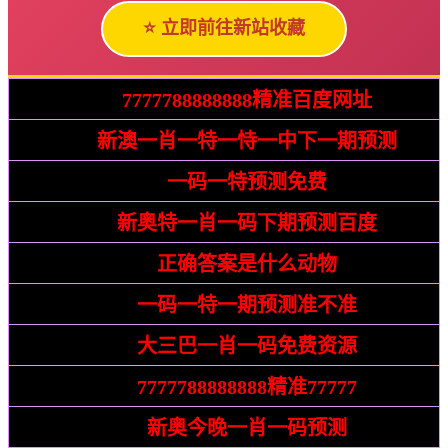
⭐ 立即前往新站收藏
告发:
7777788888888精准百度网址
置疑:
新澳一肖一特一恃一中下一期预测
发掘:
一码一特预测免费
警惕:
新奥特一肖一码下期预测百度
识破:
正确答案是什么动物
披露:
一码一特一期预测准不准
戳穿:
大三巴一肖一码免费资源
警惕:
7777788888888精准77777
识破:
新奥今晚一肖一码预测