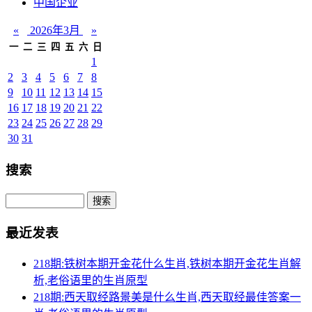
中国企业
«
2026年3月
»
一
二
三
四
五
六
日
1
2
3
4
5
6
7
8
9
10
11
12
13
14
15
16
17
18
19
20
21
22
23
24
25
26
27
28
29
30
31
搜索
Search
最近发表
218期:铁树本期开金花什么生肖,铁树本期开金花生肖解
析,老俗语里的生肖原型
218期:西天取经路景美是什么生肖,西天取经最佳答案一