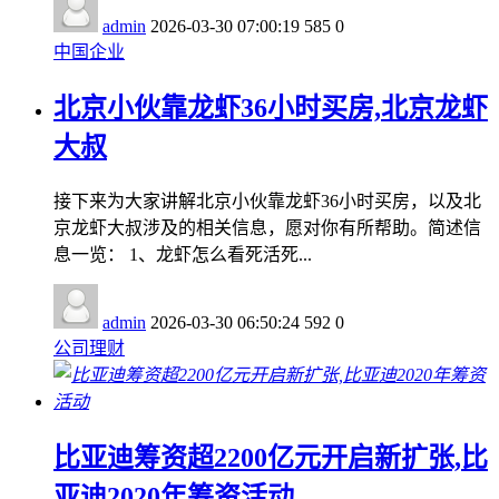
admin
2026-03-30 07:00:19
585
0
中国企业
北京小伙靠龙虾36小时买房,北京龙虾
大叔
接下来为大家讲解北京小伙靠龙虾36小时买房，以及北
京龙虾大叔涉及的相关信息，愿对你有所帮助。简述信
息一览： 1、龙虾怎么看死活死...
admin
2026-03-30 06:50:24
592
0
公司理财
比亚迪筹资超2200亿元开启新扩张,比
亚迪2020年筹资活动