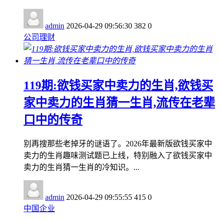
admin
2026-04-29 09:56:30
382
0
公司理财
119期:欲钱买家中卖力的生肖,欲钱买
家中卖力的生肖猜一生肖,流传在老辈
口中的传奇
别再搜那些老掉牙的谜语了。2026年最新版欲钱买家中
卖力的生肖趣味测试题已上线，特别融入了欲钱买家中
卖力的生肖猜一生肖的冷知识。...
admin
2026-04-29 09:55:55
415
0
中国企业