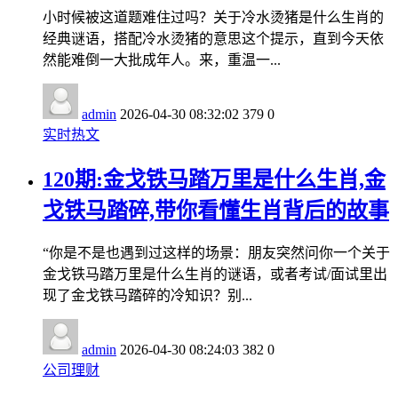
小时候被这道题难住过吗？关于冷水烫猪是什么生肖的
经典谜语，搭配冷水烫猪的意思这个提示，直到今天依
然能难倒一大批成年人。来，重温一...
admin
2026-04-30 08:32:02
379
0
实时热文
120期:金戈铁马踏万里是什么生肖,金
戈铁马踏碎,带你看懂生肖背后的故事
“你是不是也遇到过这样的场景：朋友突然问你一个关于
金戈铁马踏万里是什么生肖的谜语，或者考试/面试里出
现了金戈铁马踏碎的冷知识？别...
admin
2026-04-30 08:24:03
382
0
公司理财