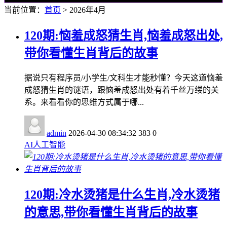
当前位置：
首页
> 2026年4月
120期:恼羞成怒猜生肖,恼羞成怒出处,
带你看懂生肖背后的故事
据说只有程序员/小学生/文科生才能秒懂？今天这道恼羞
成怒猜生肖的谜语，跟恼羞成怒出处有着千丝万缕的关
系。来看看你的思维方式属于哪...
admin
2026-04-30 08:34:32
383
0
AI人工智能
120期:冷水烫猪是什么生肖,冷水烫猪
的意思,带你看懂生肖背后的故事