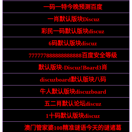
解谜:
一码一特今晚预测百度
指南 :
一肖默认版块Discuz
技巧:
彩民一码默认版块discuz
文化:
6码默认版块discuz
解析:
777777888888888888百度安全等级
精通:
默认版块-Discuz!Board3肖
拆解:
discuzboard默认版块八码
步骤:
牛人默认版块discuzboard
趣味:
五二肖默认论坛discuz
竞赛:
1十码默认版块discuz
识破:
澳门管家婆100精准谜语今天的谜诸葛