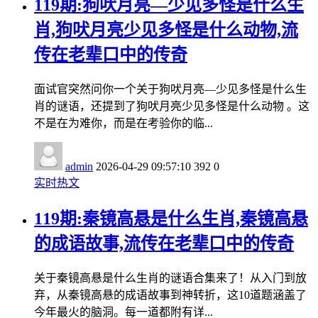
119期:狗吠月亮—少见多怪是什么生
肖,狗吠月亮少见多怪是什么动物,流
传在老辈口中的传奇
面试官突然问你一个关于狗吠月亮—少见多怪是什么生
肖的谜语，还提到了狗吠月亮少见多怪是什么动物 。这
不是在为难你，而是在考验你的临...
admin
2026-04-29 09:57:10
392
0
实时热文
119期:秦镜高悬是什么生肖,秦镜高悬
的成语故事,流传在老辈口中的传奇
关于秦镜高悬是什么生肖的谜语合集来了！从入门到放
弃，从秦镜高悬的成语故事到神转折，这10道题涵盖了
今年最火的脑洞。每一道都附有详...