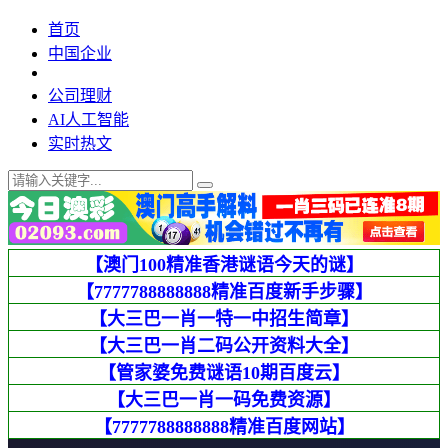
首页
中国企业
公司理财
AI人工智能
实时热文
【澳门100精准香港谜语今天的谜】
【7777788888888精准百度新手步骤】
【大三巴一肖一特一中招生简章】
【大三巴一肖二码公开资料大全】
【管家婆免费谜语10期百度云】
【大三巴一肖一码免费资源】
【7777788888888精准百度网站】