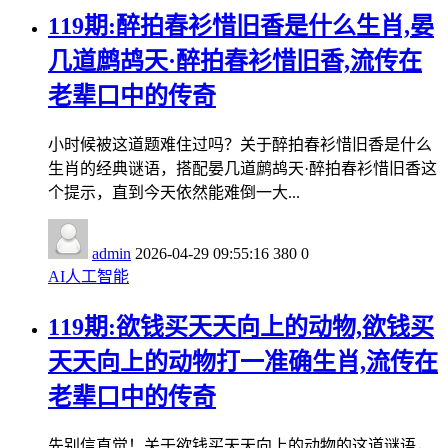
119期:醉拍春衫惜旧香是什么生肖,晏
几道鹧鸪天·醉拍春衫惜旧香,流传在
老辈口中的传奇
小时候被这道题难住过吗？关于醉拍春衫惜旧香是什么
生肖的经典谜语，搭配晏几道鹧鸪天·醉拍春衫惜旧香这
个提示，直到今天依然能难倒一大...
admin
2026-04-29 09:55:16
380
0
AI人工智能
119期:欲钱买天天向上的动物,欲钱买
天天向上的动物打一准确生肖,流传在
老辈口中的传奇
先别信直觉！关于欲钱买天天向上的动物的这道谜语，