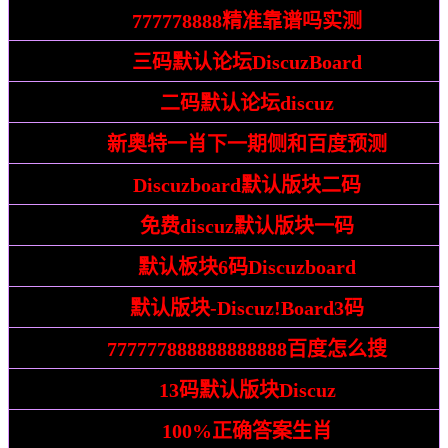
质问:
777778888精准靠谱吗实测
揭发:
三码默认论坛DiscuzBoard
暴露:
二码默认论坛discuz
检举:
新奥特一肖下一期侧和百度预测
披露:
Discuzboard默认版块二码
戳穿:
免费discuz默认版块一码
预防:
默认板块6码Discuzboard
整合:
默认版块-Discuz!Board3码
警惕:
777777888888888888百度怎么搜
战略:
13码默认版块Discuz
解答:
100%正确答案生肖