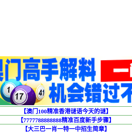
【澳门100精准香港谜语今天的谜】
【7777788888888精准百度新手步骤】
【大三巴一肖一特一中招生简章】