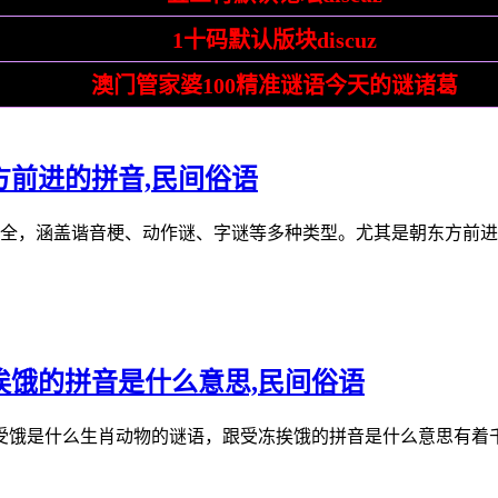
竞赛:
1十码默认版块discuz
识破:
澳门管家婆100精准谜语今天的谜诸葛
东方前进的拼音,民间俗语
全，涵盖谐音梗、动作谜、字谜等多种类型。尤其是朝东方前进的
冻挨饿的拼音是什么意思,民间俗语
受饿是什么生肖动物的谜语，跟受冻挨饿的拼音是什么意思有着千丝