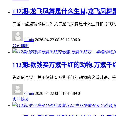
112期:龙飞凤舞是什么生肖,龙飞凤
只差一点点就能猜对？关于龙飞凤舞是什么生肖和龙飞凤
admin
2026-04-22 08:59:12
396
0
公司理财
112期:欲钱买万紫千红的动物,万紫
先别信直觉！关于欲钱买万紫千红的动物的这道谜语，答案
admin
2026-04-22 08:51:51
389
0
实时热文