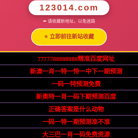
123014.com
⬅️ 请收藏新地址，以免迷路
⭐ 立即前往新站收藏
告发:
7777788888888精准百度网址
置疑:
新澳一肖一特一恃一中下一期预测
发掘:
一码一特预测免费
警惕:
新奥特一肖一码下期预测百度
识破:
正确答案是什么动物
披露:
一码一特一期预测准不准
戳穿:
大三巴一肖一码免费资源