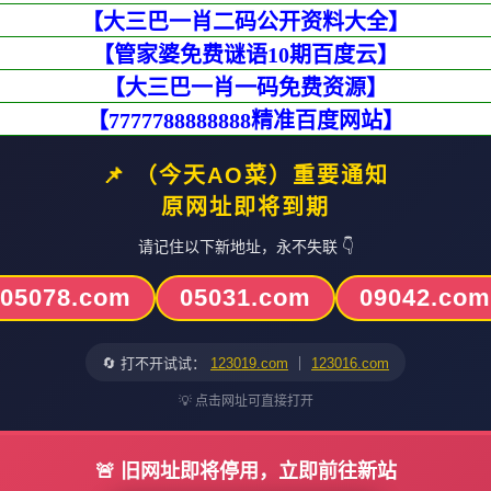
【大三巴一肖二码公开资料大全】
【管家婆免费谜语10期百度云】
【大三巴一肖一码免费资源】
【7777788888888精准百度网站】
📌 （今天AO菜）重要通知
原网址即将到期
请记住以下新地址，永不失联 👇
05078.com
05031.com
09042.com
🔄 打不开试试：
123019.com
｜
123016.com
💡 点击网址可直接打开
🚨 旧网址即将停用，立即前往新站