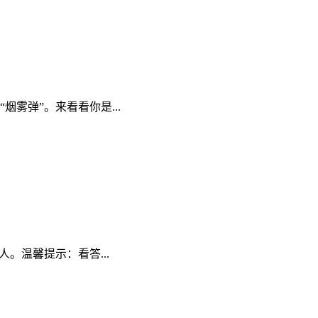
雾弹”。来看看你是...
。温馨提示：看答...