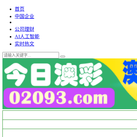
首页
中国企业
公司理财
AI人工智能
实时热文