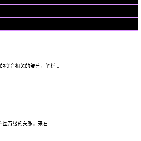
拼音相关的部分，解析...
万缕的关系。来看...