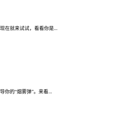
在就来试试，看看你是...
的“烟雾弹”。来看...