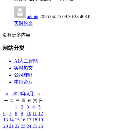
admin
2026-04-25 09:30:38
403
0
实时热文
没有更多内容
网站分类
AI人工智能
实时热文
公司理财
中国企业
«
2026年4月
»
一
二
三
四
五
六
日
1
2
3
4
5
6
7
8
9
10
11
12
13
14
15
16
17
18
19
20
21
22
23
24
25
26