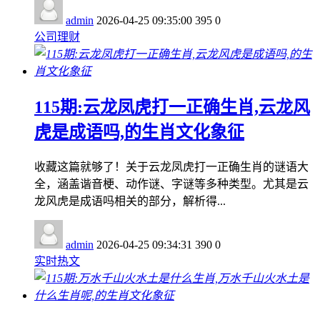
admin
2026-04-25 09:35:00
395
0
公司理财
115期:云龙凤虎打一正确生肖,云龙风
虎是成语吗,的生肖文化象征
收藏这篇就够了！关于云龙凤虎打一正确生肖的谜语大
全，涵盖谐音梗、动作谜、字谜等多种类型。尤其是云
龙风虎是成语吗相关的部分，解析得...
admin
2026-04-25 09:34:31
390
0
实时热文