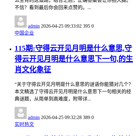
么生肖的这道题，结合之后，正确答案会让你拍大腿。
不信？看到最后你会回来点赞的。...
admin
2026-04-25 09:33:02
395
0
中国企业
115期:守得云开见月明是什么意思,守
得云开见月明是什么意思下一句,的生
肖文化象征
“关于守得云开见月明是什么意思的谜语你能猜对几个？
本文精选了守得云开见月明是什么意思下一句相关的经
典谜题，从简单到高难度，附带详...
admin
2026-04-25 09:32:28
389
0
实时热文