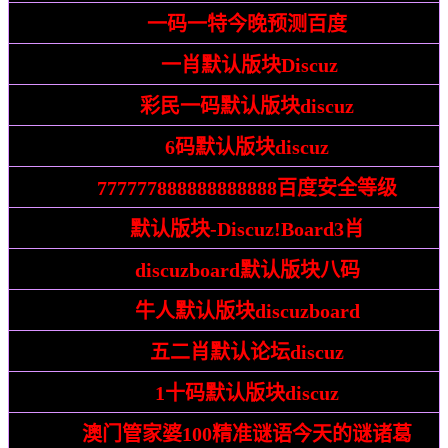
解谜:
一码一特今晚预测百度
指南 :
一肖默认版块Discuz
技巧:
彩民一码默认版块discuz
文化:
6码默认版块discuz
解析:
777777888888888888百度安全等级
精通:
默认版块-Discuz!Board3肖
拆解:
discuzboard默认版块八码
步骤:
牛人默认版块discuzboard
趣味:
五二肖默认论坛discuz
竞赛:
1十码默认版块discuz
识破:
澳门管家婆100精准谜语今天的谜诸葛