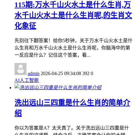
115期:万水千山火水土是什么生肖,万
水千山火水土是什么生肖呢,的生肖文
化象征
先别往下翻答案！给你5秒钟，关于万水千山火水土是什
么生肖和万水千山火水土是什么生肖呢，你脑海中的第
一反应是什么？记住这个答案，看...
admin
2026-04-25 09:34:08
392
0
AI人工智能
洗出远山三四重是什么生肖的简单介
绍
你以为答案是A？太天真了。关于洗出远山三四重是什