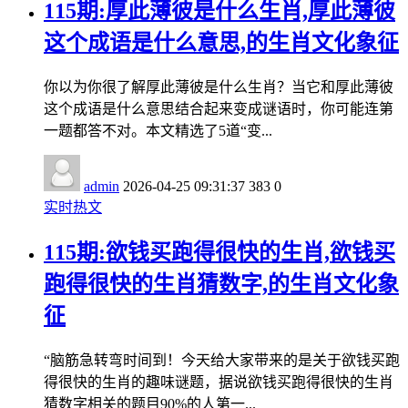
115期:厚此薄彼是什么生肖,厚此薄彼
这个成语是什么意思,的生肖文化象征
你以为你很了解厚此薄彼是什么生肖？当它和厚此薄彼
这个成语是什么意思结合起来变成谜语时，你可能连第
一题都答不对。本文精选了5道“变...
admin
2026-04-25 09:31:37
383
0
实时热文
115期:欲钱买跑得很快的生肖,欲钱买
跑得很快的生肖猜数字,的生肖文化象
征
“脑筋急转弯时间到！今天给大家带来的是关于欲钱买跑
得很快的生肖的趣味谜题，据说欲钱买跑得很快的生肖
猜数字相关的题目90%的人第一...