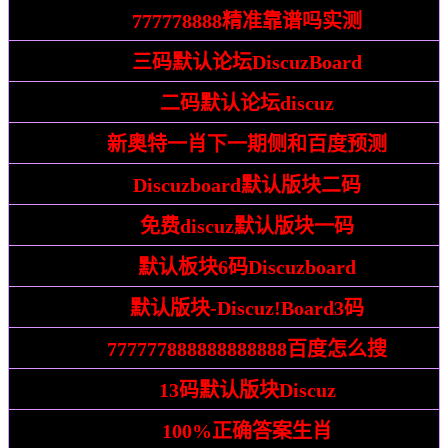
质问:
777778888精准靠谱吗实测
揭发:
三码默认论坛DiscuzBoard
暴露:
二码默认论坛discuz
检举:
新奥特一肖下一期侧和百度预测
披露:
Discuzboard默认版块二码
戳穿:
免费discuz默认版块一码
预防:
默认板块6码Discuzboard
整合:
默认版块-Discuz!Board3码
警惕:
777777888888888888百度怎么搜
战略:
13码默认版块Discuz
解答:
100%正确答案生肖