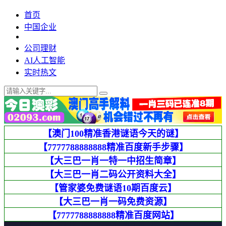
首页
中国企业
公司理财
AI人工智能
实时热文
【澳门100精准香港谜语今天的谜】
【7777788888888精准百度新手步骤】
【大三巴一肖一特一中招生简章】
【大三巴一肖二码公开资料大全】
【管家婆免费谜语10期百度云】
【大三巴一肖一码免费资源】
【7777788888888精准百度网站】